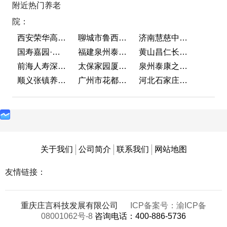
附近热门养老
院：
西安荣华高新悦家养老服务有限公司
聊城市鲁西老年护养院
济南慧慈中医康养中心
国寿嘉园·成都乐境
福建泉州泰康之家鲤园
黄山昌仁长者颐养中心
前海人寿深圳幸福之家
太保家园厦门国际颐养社区
泉州泰康之家鲤园
顺义张镇养老照料中心
广州市花都区花山镇敬老院
河北石家庄泰康之家冀园
关于我们
公司简介
联系我们
网站地图
友情链接：
重庆庄言科技发展有限公司
ICP备案号：渝ICP备
08001062号-8
咨询电话：400-886-5736