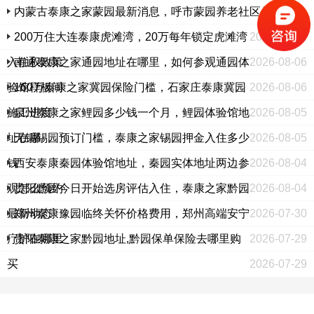
内蒙古泰康之家蒙园最新消息，呼市蒙园养老社区价格表
200万住大连泰康虎滩湾，20万每年锁定虎滩湾
2026-08-07
入住权政策
南通泰康之家通园地址在哪里，如何参观通园体
2026-08-06
验馆样板间
160万泰康之家冀园保险门槛，石家庄泰康冀园
2026-08-06
施工进度
泉州泰康之家鲤园多少钱一个月，鲤园体验馆地
2026-08-05
址在哪
无锡锡园预订门槛，泰康之家锡园押金入住多少
2026-08-05
钱
西安泰康秦园体验馆地址，秦园实体地址两边参
2026-08-04
观怎么预约
贵阳黔园今日开始选房评估入住，泰康之家黔园
2026-08-04
最新动态
郑州泰康豫园临终关怀价格费用，郑州高端安宁
2026-07-30
疗护在哪里
贵阳泰康之家黔园地址,黔园保单保险去哪里购
2026-07-29
买
2026-07-29