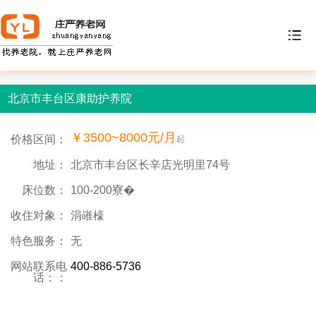
北京市丰台区康助护养院
￥3500~8000元/月
价格区间：
起
地址：
北京市丰台区长辛店光明里74号
床位数：
100-200寮�
收住对象：
涓嶉檺
特色服务：
无
网站联系电
400-886-5736
话：：