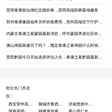
昆明泰康抚仙湖纪念园价格，昆明高端殡葬墓地服务
郑州泰康豫园临终关怀价格费用，郑州高端安宁疗护在哪里
内蒙古泰康之家蒙园最新消息，呼市蒙园养老社区价格表
佛山禅园装修完了吗？，预定泰康之家禅园什么时候选房入住?
贵阳黔园今日开始选房评估入住，泰康之家黔园最新动态
附近热门养老
院：
西安荣华高新悦家养老服务有限公司
聊城市鲁西老年护养院
济南慧慈中医康养中心
国寿嘉园·成都乐境
福建泉州泰康之家鲤园
黄山昌仁长者颐养中心