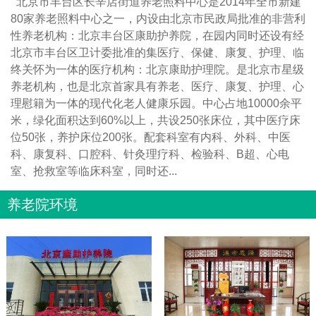
北京市丰台区长辛店街道养老照料中心是2014年全市新建
80家养老照料中心之一，内设由北京市民政局批准的非营利
性养老机构：北京丰台区康助护养院，在园内同时还设有经
北京市丰台区卫计委批准的集医疗、保健、康复、护理、临
终关怀为一体的医疗机构：北京康助护理院。是北京市星级
养老机构，也是北京首家具有养老、医疗、康复、护理、心
理慰籍为一体的现代化老人健康乐园。中心占地10000余平
米，绿化面积达到60%以上，共设250张床位，其中医疗床
位50张，养护床位200张。配套科室有内科、外科、中医
科、康复科、口腔科、针灸理疗科、检验科、B超、心电
室、抢救室等临床科室，同时还...
养老院环境