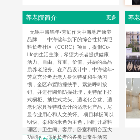
养老院简介
养
更多
无锡中海锦年•芳庭作为中海地产康养
品牌——中海锦年旗下的综合性持续照
料长者社区（CCRC）项目，提倡Co-
life的生活主张，希望为长者提供健康、
活力、自由、尊重、价值、共融的高品
质养老服务。在产品设计中，中海锦年•
芳庭充分考虑老人身体特征和生活习
惯，全区布置防撞扶手、紧急呼叫按
钮、并进行圆角防撞处理，更特配下拉
式橱柜、抽拉式龙头、适老化台盆、适
老化家具等特殊设计的适老化产品，尽
显专业用心和人文关怀。 项目样板间以
明快、柔和的米色为主色，同时开辟料
理区、卫生间、客厅、卧室和阳台五大
功能区，满足长者的各类日常生活需
用户点评(0)