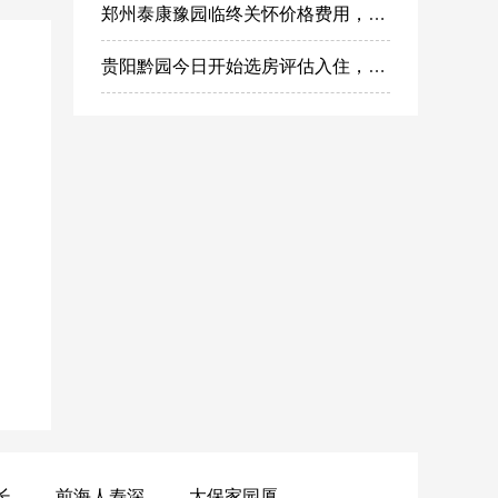
郑州泰康豫园临终关怀价格费用，郑州高端安宁疗护在哪里
贵阳黔园今日开始选房评估入住，泰康之家黔园最新动态
黄山昌仁长者颐养中心
前海人寿深圳幸福之家
太保家园厦门国际颐养社区