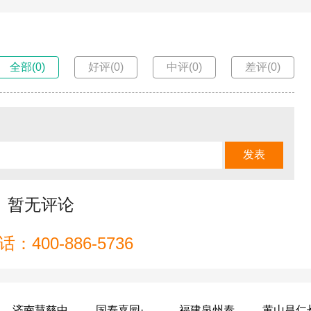
全部(0)
好评(0)
中评(0)
差评(0)
暂无评论
：400-886-5736
济南慧慈中医康养中心
国寿嘉园·成都乐境
福建泉州泰康之家鲤园