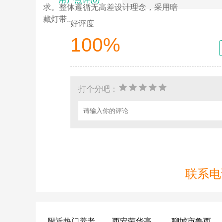
求。整体遵循无高差设计理念，采用暗
藏灯带...
好评度
100%
打个分吧：
联系电话
附近热门养老
西安荣华高新悦家养老服务有限公司
聊城市鲁西老年护养院