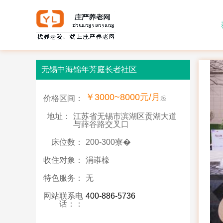
无锡中海锦年芳庭长者社区
￥3000~8000元/月
价格区间：
起
地址：
江苏省无锡市滨湖区贡湖大道
与薛谷路交叉口
床位数：
200-300寮�
收住对象：
涓嶉檺
特色服务：
无
网站联系电
400-886-5736
话：：