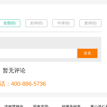
全部(0)
好评(0)
中评(0)
差评(0)
暂无评论
：400-886-5736
济南慧慈中医康养中心
国寿嘉园·成都乐境
福建泉州泰康之家鲤园