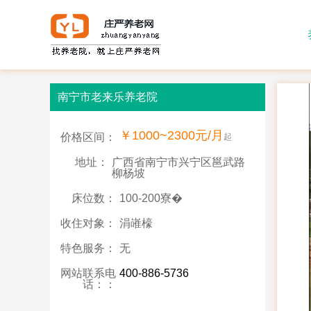
南宁市老来乐养老院
￥1000~2300元/月
价格区间：
起
地址：
广西省南宁市兴宁区邕武路
柳杨坡
床位数：
100-200寮�
收住对象：
涓嶉檺
特色服务：
无
网站联系电
400-886-5736
话：：