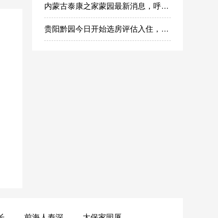
内蒙古泰康之家蒙园最新消息，呼市蒙园养老社区价格表
贵阳黔园今日开始选房评估入住，泰康之家黔园最新动态
黄山昌仁长者颐养中心
前海人寿深圳幸福之家
太保家园厦门国际颐养社区