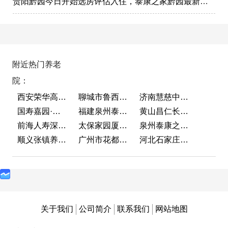
贵阳黔园今日开始选房评估入住，泰康之家黔园最新动态
附近热门养老
院：
西安荣华高新悦家养老服务有限公司
聊城市鲁西老年护养院
济南慧慈中医康养中心
国寿嘉园·成都乐境
福建泉州泰康之家鲤园
黄山昌仁长者颐养中心
前海人寿深圳幸福之家
太保家园厦门国际颐养社区
泉州泰康之家鲤园
顺义张镇养老照料中心
广州市花都区花山镇敬老院
河北石家庄泰康之家冀园
关于我们
公司简介
联系我们
网站地图