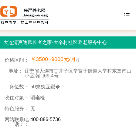
大连清爽逸风长者之家-大辛村社区养老服务中心
￥3500~9000元/月
价格区间：
起
地址：
辽宁省大连市甘井子区辛寨子街道大辛村东篱南山
小区南门69-4号
床位数：
50寮犱互鍐�
收住对象：
涓嶉檺
特色服务：
无
网站联系电
400-886-5736
话：：