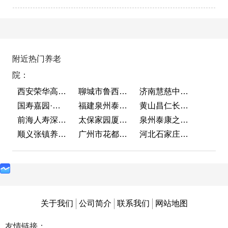
附近热门养老
院：
西安荣华高新悦家养老服务有限公司
聊城市鲁西老年护养院
济南慧慈中医康养中心
国寿嘉园·成都乐境
福建泉州泰康之家鲤园
黄山昌仁长者颐养中心
前海人寿深圳幸福之家
太保家园厦门国际颐养社区
泉州泰康之家鲤园
顺义张镇养老照料中心
广州市花都区花山镇敬老院
河北石家庄泰康之家冀园
关于我们
公司简介
联系我们
网站地图
友情链接：