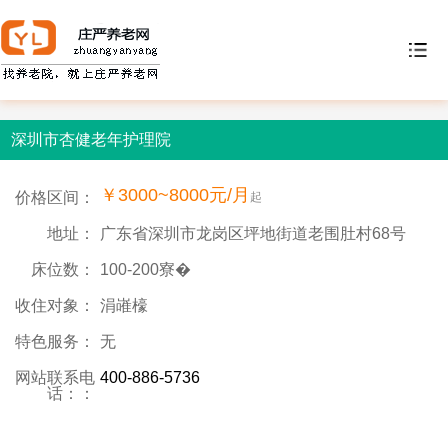
深圳市杏健老年护理院
￥3000~8000元/月
价格区间：
起
地址：
广东省深圳市龙岗区坪地街道老围肚村68号
床位数：
100-200寮�
收住对象：
涓嶉檺
特色服务：
无
网站联系电
400-886-5736
话：：