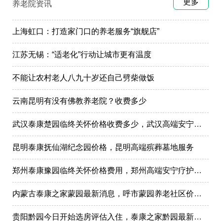
更多
养老院资讯
上海虹口：打造家门口的养老服务“旗舰店”
江苏无锡：“适老化”行动让城市更有温度
不能让农村老人八九十岁还自己劈柴做饭
云南昆明有没有佛教养老院？收费多少
武汉泰康楚园临终关怀价格收费多少，武汉高端安宁疗护，高端殡仪一条龙服务
昆明泰康抚仙湖纪念园价格，昆明高端殡葬墓地服务
郑州泰康豫园临终关怀价格费用，郑州高端安宁疗护在哪里
内蒙古泰康之家蒙园最新消息，呼市蒙园养老社区价格表
贵阳黔园今日开始选房评估入住，泰康之家黔园最新动态