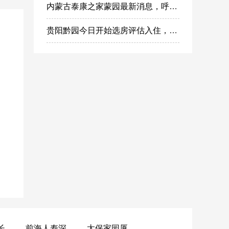
内蒙古泰康之家蒙园最新消息，呼市蒙园养老社区价格表
贵阳黔园今日开始选房评估入住，泰康之家黔园最新动态
黄山昌仁长者颐养中心
前海人寿深圳幸福之家
太保家园厦门国际颐养社区