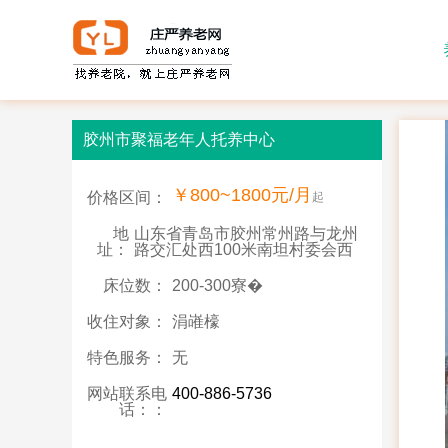
胶州市聚福老年人托养中心
￥800~1800元/月
价格区间：
起
地
山东省青岛市胶州常州路与龙州
址：
路交汇处西100米南坦村委会西
床位数：
200-300寮�
收住对象：
涓嶉檺
特色服务：
无
网站联系电
400-886-5736
话：：