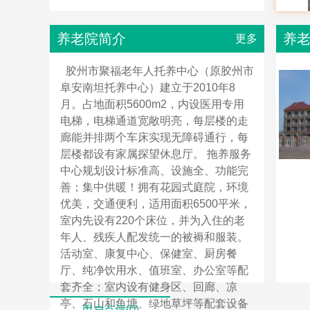
养老院简介
养
更多
胶州市聚福老年人托养中心（原胶州市
阜安南坦托养中心）建立于2010年8
月。占地面积5600m2，内设医用专用
电梯，电梯通道宽敞明亮，每层楼的走
廊能并排两个车床实现无障碍通行，每
层楼都设有家属探望休息厅。 拖养服务
中心规划设计标准高、设施全、功能完
善；集中供暖！拥有花园式庭院，环境
优美，交通便利，适用面积6500平米，
室内先设有220个床位，并为入住的老
年人、残疾人配发统一的被褥和服装。
活动室、康复中心、保健室、厨房餐
厅、纯净饮用水、值班室、办公室等配
套齐全；室内设有健身区、回廊、凉
亭、石山和鱼塘、绿地草坪等配套设备
用户点评(0)