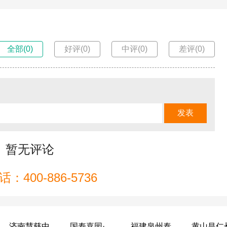
全部(0)
好评(0)
中评(0)
差评(0)
暂无评论
：400-886-5736
济南慧慈中医康养中心
国寿嘉园·成都乐境
福建泉州泰康之家鲤园