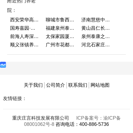
附近热门养老
院：
西安荣华高新悦家养老服务有限公司
聊城市鲁西老年护养院
济南慧慈中医康养中心
国寿嘉园·成都乐境
福建泉州泰康之家鲤园
黄山昌仁长者颐养中心
前海人寿深圳幸福之家
太保家园厦门国际颐养社区
泉州泰康之家鲤园
顺义张镇养老照料中心
广州市花都区花山镇敬老院
河北石家庄泰康之家冀园
关于我们
公司简介
联系我们
网站地图
友情链接：
重庆庄言科技发展有限公司
ICP备案号：渝ICP备
08001062号-8
咨询电话：400-886-5736