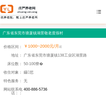
广东省东莞市塘厦镇湖景敬老度假村
￥1000~2000元/月
价格区间：
起
地址：
广东省东莞市塘厦镇138工业区湖景路
床位数：
50-100寮�
收住对象：
鑷悊
特色服务：
无
网站联系电
400-886-5736
话：：