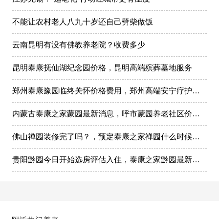
不能让农村老人八九十岁还自己劈柴做饭
云南昆明有没有佛教养老院？收费多少
昆明泰康抚仙湖纪念园价格，昆明高端殡葬墓地服务
郑州泰康豫园临终关怀价格费用，郑州高端安宁疗护在哪里
内蒙古泰康之家蒙园最新消息，呼市蒙园养老社区价格表
佛山禅园装修完了吗？，预定泰康之家禅园什么时候选房入住?
贵阳黔园今日开始选房评估入住，泰康之家黔园最新动态