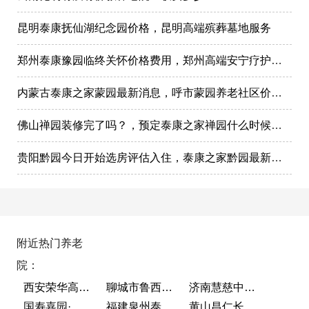
昆明泰康抚仙湖纪念园价格，昆明高端殡葬墓地服务
郑州泰康豫园临终关怀价格费用，郑州高端安宁疗护在哪里
内蒙古泰康之家蒙园最新消息，呼市蒙园养老社区价格表
佛山禅园装修完了吗？，预定泰康之家禅园什么时候选房入住?
贵阳黔园今日开始选房评估入住，泰康之家黔园最新动态
附近热门养老
院：
西安荣华高新悦家养老服务有限公司
聊城市鲁西老年护养院
济南慧慈中医康养中心
国寿嘉园·成都乐境
福建泉州泰康之家鲤园
黄山昌仁长者颐养中心