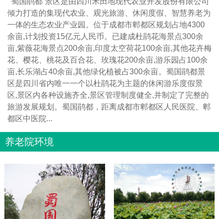
蜀国鹃都”景区是由四川禾田地现代农业开发股份有限公司
倾力打造的集现代农业、观光旅游、休闲度假、智慧养老为
一体的生态农业产业园。位于成都市郫都区规划占地4300
余亩,计划投资15亿元人民币。已建成杜鹃花海景点300余
亩,紫薇花海景点200余亩,印度太空荷花100余亩,其他花卉梅
花、樱花、桃花及百合花、玫瑰花200余亩,游乐园占100余
亩,长乐湖占40余亩,其他绿化植被占300余亩。蜀国鹃都景
区是四川省内唯一一个以杜鹃花为主题的休闲游乐度假景
区,景区内各种设施齐全,景区管理制度健全,并制定了完整的
旅游发展规划。蜀国鹃都，距离成都市郫都区人民医院、郫
都区中医院...
养老院环境