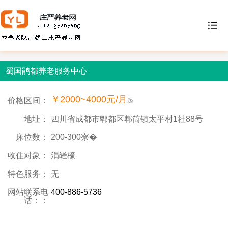
蜀国鹃都养老服务中心
￥2000~4000元/月
价格区间：
起
地址：
四川省成都市郫都区郫筒镇太平村1社88号
床位数：
200-300寮�
收住对象：
涓嶉檺
特色服务：
无
网站联系电
400-886-5736
话：：