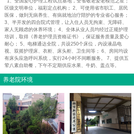
1、全国爱心护理工程试点基地，全省敬老爱老模范之星；
区级文明单位，福彩定点机构； 2、可使用省市职工、居民
医保，做到无病养生、有病就地治疗陪护的专业省心服务；
3、半开发的四合院式管理，让入住人员无拘束、无障碍、
家人无顾虑的休养环境； 4、全体从业人员均经过正规护理
培训，取得《养老护理员资格证书》，保证服务质量及爱心
耐心； 5、电梯通达全院，共设250个床位，内设液晶电
视、双摇护理床、衣柜、床头柜、卫生间等； 6、房间均设
有床头应急呼叫系统，实行24小时不间断服务。 7、提供五
荤八素自助餐，下午不定期供应水果、牛奶、盖点等。
养老院环境