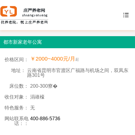
都市新家老年公寓
￥2000~4000元/月
价格区间：
起
地址：
云南省昆明市官渡区广福路与机场之间，双凤东
路301号
床位数：
200-300寮�
收住对象：
涓嶉檺
特色服务：
无
网站联系电
400-886-5736
话：：