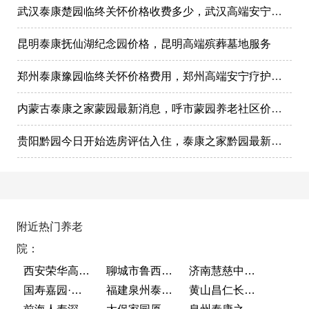
武汉泰康楚园临终关怀价格收费多少，武汉高端安宁疗护，高端殡仪一条龙服务
昆明泰康抚仙湖纪念园价格，昆明高端殡葬墓地服务
郑州泰康豫园临终关怀价格费用，郑州高端安宁疗护在哪里
内蒙古泰康之家蒙园最新消息，呼市蒙园养老社区价格表
贵阳黔园今日开始选房评估入住，泰康之家黔园最新动态
附近热门养老
院：
西安荣华高新悦家养老服务有限公司
聊城市鲁西老年护养院
济南慧慈中医康养中心
国寿嘉园·成都乐境
福建泉州泰康之家鲤园
黄山昌仁长者颐养中心