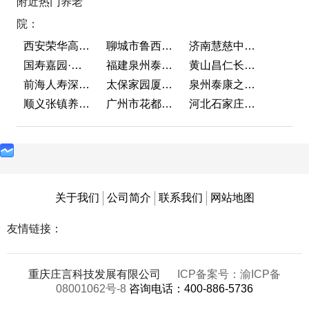
附近热门养老
院：
西安荣华高新悦家养老服务有限公司
聊城市鲁西老年护养院
济南慧慈中医康养中心
国寿嘉园·成都乐境
福建泉州泰康之家鲤园
黄山昌仁长者颐养中心
前海人寿深圳幸福之家
太保家园厦门国际颐养社区
泉州泰康之家鲤园
顺义张镇养老照料中心
广州市花都区花山镇敬老院
河北石家庄泰康之家冀园
关于我们
公司简介
联系我们
网站地图
友情链接：
重庆庄言科技发展有限公司
ICP备案号：渝ICP备
08001062号-8
咨询电话：400-886-5736