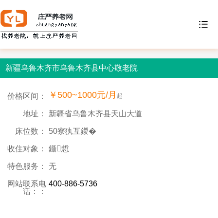
新疆乌鲁木齐市乌鲁木齐县中心敬老院
￥500~1000元/月
价格区间：
起
地址：
新疆省乌鲁木齐县天山大道
床位数：
50寮犱互鍐�
收住对象：
鑷悊
特色服务：
无
网站联系电
400-886-5736
话：：