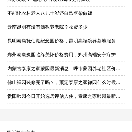
不能让农村老人八九十岁还自己劈柴做饭
云南昆明有没有佛教养老院？收费多少
昆明泰康抚仙湖纪念园价格，昆明高端殡葬墓地服务
郑州泰康豫园临终关怀价格费用，郑州高端安宁疗护在哪里
内蒙古泰康之家蒙园最新消息，呼市蒙园养老社区价格表
佛山禅园装修完了吗？，预定泰康之家禅园什么时候选房入住?
贵阳黔园今日开始选房评估入住，泰康之家黔园最新动态