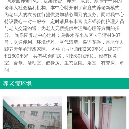
陶乐园养老中心，是集托管、养护、康复、娱乐于一体的
老年人社会福利机构。本中心特开创了家庭式养老新模式，
为老年人的衣食住行提供更加精心周到的服务。同时我中心
特设爱心一对一服务，定时请具有丰富临床经验的护理人员
与老人交流沟通，为老人无偿提供生理和心理等方面的指
导。 陶乐园养老中心地处：乌鲁木齐米东区卡子湾村3-37
号，交通便利、环境优雅、空气清新、鸟语花香，是老年人
颐养天年的理想家园。 本中心占地面积2300平米，建筑面
积1600平米。共有40余间房，可设80张床位。设有医务
室、食堂、活动室、健身房、生态庭院、浴室。有套房、单
间、...
养老院环境