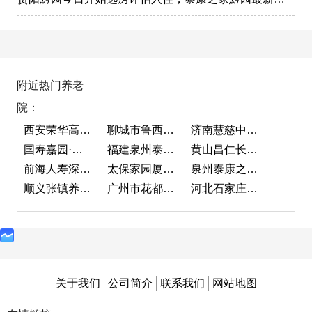
附近热门养老
院：
西安荣华高新悦家养老服务有限公司
聊城市鲁西老年护养院
济南慧慈中医康养中心
国寿嘉园·成都乐境
福建泉州泰康之家鲤园
黄山昌仁长者颐养中心
前海人寿深圳幸福之家
太保家园厦门国际颐养社区
泉州泰康之家鲤园
顺义张镇养老照料中心
广州市花都区花山镇敬老院
河北石家庄泰康之家冀园
关于我们
公司简介
联系我们
网站地图