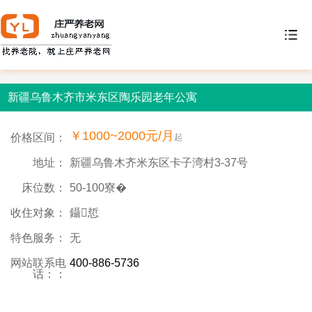
新疆乌鲁木齐市米东区陶乐园老年公寓
￥1000~2000元/月
价格区间：
起
地址：
新疆乌鲁木齐米东区卡子湾村3-37号
床位数：
50-100寮�
收住对象：
鑷悊
特色服务：
无
网站联系电
400-886-5736
话：：