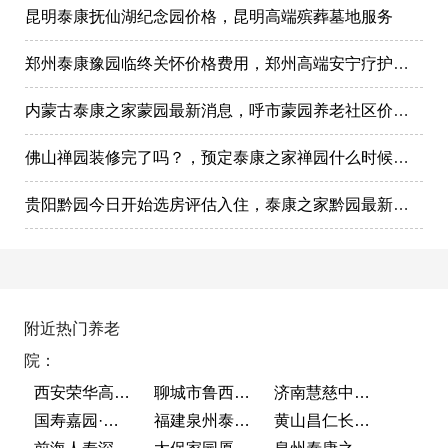
昆明泰康抚仙湖纪念园价格，昆明高端殡葬墓地服务
郑州泰康豫园临终关怀价格费用，郑州高端安宁疗护在哪里
内蒙古泰康之家蒙园最新消息，呼市蒙园养老社区价格表
佛山禅园装修完了吗？，预定泰康之家禅园什么时候选房入住?
贵阳黔园今日开始选房评估入住，泰康之家黔园最新动态
附近热门养老
院：
西安荣华高新悦家养老服务有限公司
聊城市鲁西老年护养院
济南慧慈中医康养中心
国寿嘉园·成都乐境
福建泉州泰康之家鲤园
黄山昌仁长者颐养中心