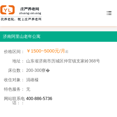
济南阿里山老年公寓
￥1500~5000元/月
价格区间：
起
地址：
山东省济南市历城区仲官镇支家岭368号
床位数：
200-300寮�
收住对象：
涓嶉檺
特色服务：
无
网站联系电
400-886-5736
话：：