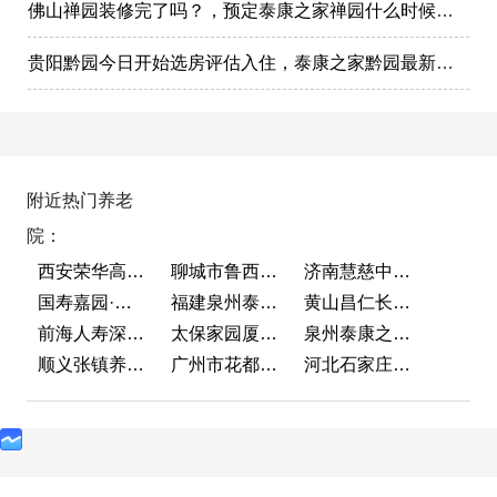
佛山禅园装修完了吗？，预定泰康之家禅园什么时候选房入住?
贵阳黔园今日开始选房评估入住，泰康之家黔园最新动态
附近热门养老
院：
西安荣华高新悦家养老服务有限公司
聊城市鲁西老年护养院
济南慧慈中医康养中心
国寿嘉园·成都乐境
福建泉州泰康之家鲤园
黄山昌仁长者颐养中心
前海人寿深圳幸福之家
太保家园厦门国际颐养社区
泉州泰康之家鲤园
顺义张镇养老照料中心
广州市花都区花山镇敬老院
河北石家庄泰康之家冀园