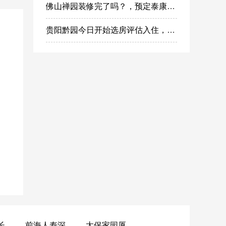
佛山禅园装修完了吗？，预定泰康之家禅园什么时候选房入住?
贵阳黔园今日开始选房评估入住，泰康之家黔园最新动态
黄山昌仁长者颐养中心
前海人寿深圳幸福之家
太保家园厦门国际颐养社区