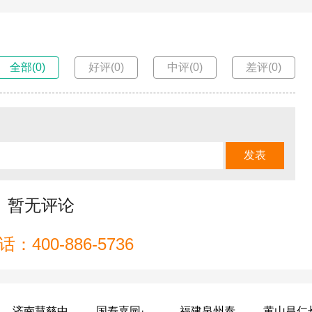
全部(0)
好评(0)
中评(0)
差评(0)
暂无评论
：400-886-5736
济南慧慈中医康养中心
国寿嘉园·成都乐境
福建泉州泰康之家鲤园