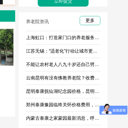
更多
养老院资讯
上海虹口：打造家门口的养老服务“旗舰店”
江苏无锡：“适老化”行动让城市更有温度
不能让农村老人八九十岁还自己劈柴做饭
云南昆明有没有佛教养老院？收费多少
昆明泰康抚仙湖纪念园价格，昆明高端殡葬墓地服务
郑州泰康豫园临终关怀价格费用，郑州高端安宁疗护在哪里
内蒙古泰康之家蒙园最新消息，呼市蒙园养老社区价格表