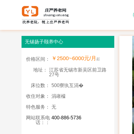
无锡扬子颐养中心
￥2500~6000元/月
价格区间：
起
地址：
江苏省无锡市新吴区前卫路
27号
床位数：
500寮犱互涓�
收住对象：
涓嶉檺
特色服务：
无
网站联系电
400-886-5736
话：：