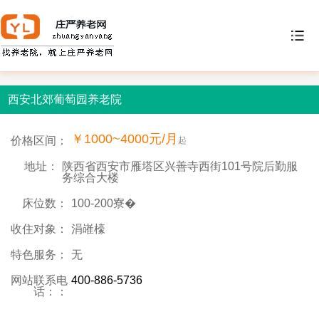
西安北郊葡萄园养老院
￥1000~4000元/月
价格区间：
起
地址：
陕西省西安市雁塔区兴善寺西街101号院后勤服
务综合大楼
床位数：
100-200寮�
收住对象：
涓嶉檺
特色服务：
无
网站联系电
400-886-5736
话：：