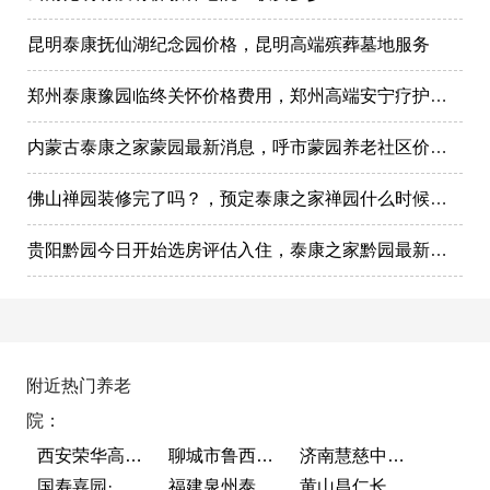
昆明泰康抚仙湖纪念园价格，昆明高端殡葬墓地服务
郑州泰康豫园临终关怀价格费用，郑州高端安宁疗护在哪里
内蒙古泰康之家蒙园最新消息，呼市蒙园养老社区价格表
佛山禅园装修完了吗？，预定泰康之家禅园什么时候选房入住?
贵阳黔园今日开始选房评估入住，泰康之家黔园最新动态
附近热门养老
院：
西安荣华高新悦家养老服务有限公司
聊城市鲁西老年护养院
济南慧慈中医康养中心
国寿嘉园·成都乐境
福建泉州泰康之家鲤园
黄山昌仁长者颐养中心