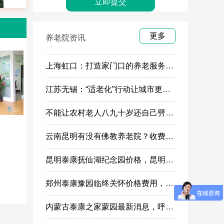
更多
养老院资讯
上海虹口：打造家门口的养老服务“旗舰店”
江苏无锡：“适老化”行动让城市更有温度
不能让农村老人八九十岁还自己劈柴做饭
云南昆明有没有佛教养老院？收费多少
昆明泰康抚仙湖纪念园价格，昆明高端殡葬墓地服务
郑州泰康豫园临终关怀价格费用，郑州高端安宁疗护在哪里
内蒙古泰康之家蒙园最新消息，呼市蒙园养老社区价格表