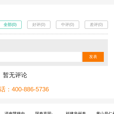
全部(0)
好评(0)
中评(0)
差评(0)
暂无评论
：400-886-5736
济南慧慈中医康养中心
国寿嘉园·成都乐境
福建泉州泰康之家鲤园