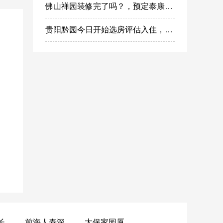
佛山禅园装修完了吗？，预定泰康之家禅园什么时候选房入住?
贵阳黔园今日开始选房评估入住，泰康之家黔园最新动态
黄山昌仁长者颐养中心
前海人寿深圳幸福之家
太保家园厦门国际颐养社区