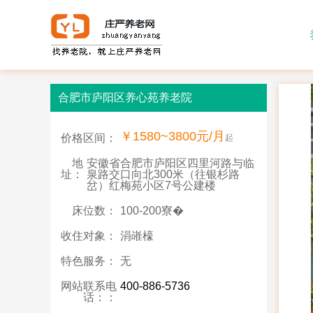
合肥市庐阳区养心苑养老院
￥1580~3800元/月
价格区间：
起
地
安徽省合肥市庐阳区四里河路与临
址：
泉路交口向北300米（往银杉路
岔）红梅苑小区7号公建楼
床位数：
100-200寮�
收住对象：
涓嶉檺
特色服务：
无
网站联系电
400-886-5736
话：：