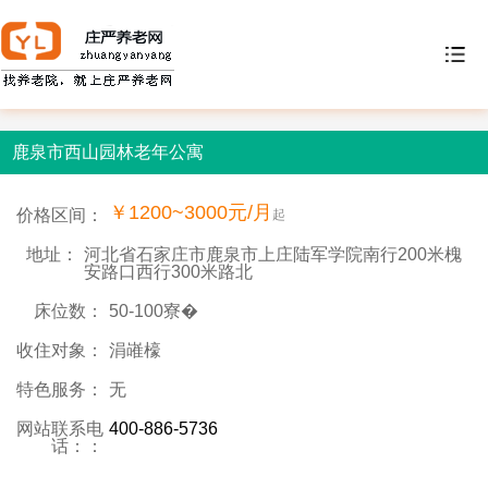
鹿泉市西山园林老年公寓
￥1200~3000元/月
价格区间：
起
地址：
河北省石家庄市鹿泉市上庄陆军学院南行200米槐
安路口西行300米路北
床位数：
50-100寮�
收住对象：
涓嶉檺
特色服务：
无
网站联系电
400-886-5736
话：：