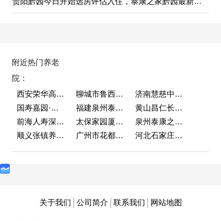
贵阳黔园今日开始选房评估入住，泰康之家黔园最新动态
附近热门养老
院：
西安荣华高新悦家养老服务有限公司
聊城市鲁西老年护养院
济南慧慈中医康养中心
国寿嘉园·成都乐境
福建泉州泰康之家鲤园
黄山昌仁长者颐养中心
前海人寿深圳幸福之家
太保家园厦门国际颐养社区
泉州泰康之家鲤园
顺义张镇养老照料中心
广州市花都区花山镇敬老院
河北石家庄泰康之家冀园
关于我们
公司简介
联系我们
网站地图