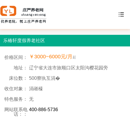
乐椿轩度假养老社区
￥3000~6000元/月
价格区间：
起
地址：
辽宁省大连市旅顺口区太阳沟樱花园旁
床位数：
500寮犱互涓�
收住对象：
涓嶉檺
特色服务：
无
网站联系电
400-886-5736
话：：