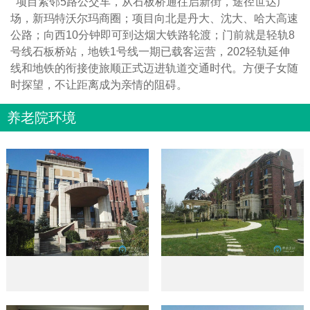
项目紧邻5路公交车，从石板桥通往启新街，途径世达广
场，新玛特沃尔玛商圈；项目向北是丹大、沈大、哈大高速
公路；向西10分钟即可到达烟大铁路轮渡；门前就是轻轨8
号线石板桥站，地铁1号线一期已载客运营，202轻轨延伸
线和地铁的衔接使旅顺正式迈进轨道交通时代。方便子女随
时探望，不让距离成为亲情的阻碍。
养老院环境