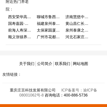
附近热门养老
院：
西安荣华高新悦家养老服务有限公司
聊城市鲁西老年护养院
济南慧慈中医康养中心
国寿嘉园·成都乐境
福建泉州泰康之家鲤园
黄山昌仁长者颐养中心
前海人寿深圳幸福之家
太保家园厦门国际颐养社区
泉州泰康之家鲤园
顺义张镇养老照料中心
广州市花都区花山镇敬老院
河北石家庄泰康之家冀园
关于我们
公司简介
联系我们
网站地图
友情链接：
重庆庄言科技发展有限公司
ICP备案号：渝ICP备
08001062号-8
咨询电话：400-886-5736