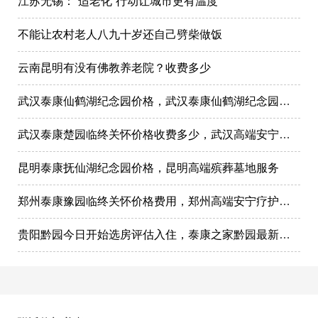
江苏无锡：“适老化”行动让城市更有温度
不能让农村老人八九十岁还自己劈柴做饭
云南昆明有没有佛教养老院？收费多少
武汉泰康仙鹤湖纪念园价格，武汉泰康仙鹤湖纪念园墓地购买
武汉泰康楚园临终关怀价格收费多少，武汉高端安宁疗护，高端殡仪一条龙服务
昆明泰康抚仙湖纪念园价格，昆明高端殡葬墓地服务
郑州泰康豫园临终关怀价格费用，郑州高端安宁疗护在哪里
贵阳黔园今日开始选房评估入住，泰康之家黔园最新动态