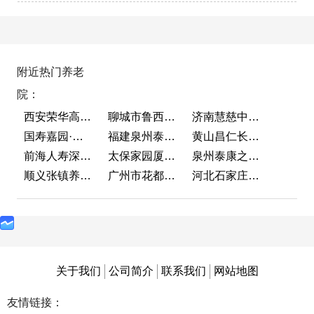
附近热门养老
院：
西安荣华高新悦家养老服务有限公司
聊城市鲁西老年护养院
济南慧慈中医康养中心
国寿嘉园·成都乐境
福建泉州泰康之家鲤园
黄山昌仁长者颐养中心
前海人寿深圳幸福之家
太保家园厦门国际颐养社区
泉州泰康之家鲤园
顺义张镇养老照料中心
广州市花都区花山镇敬老院
河北石家庄泰康之家冀园
关于我们
公司简介
联系我们
网站地图
友情链接：