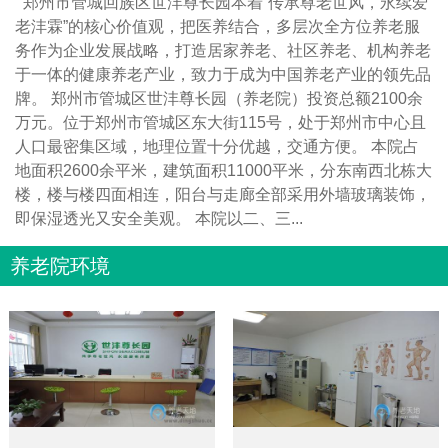
郑州市管城回族区世沣尊长园本着“传承尊老世风，永续爱
老沣霖”的核心价值观，把医养结合，多层次全方位养老服
务作为企业发展战略，打造居家养老、社区养老、机构养老
于一体的健康养老产业，致力于成为中国养老产业的领先品
牌。 郑州市管城区世沣尊长园（养老院）投资总额2100余
万元。位于郑州市管城区东大街115号，处于郑州市中心且
人口最密集区域，地理位置十分优越，交通方便。 本院占
地面积2600余平米，建筑面积11000平米，分东南西北栋大
楼，楼与楼四面相连，阳台与走廊全部采用外墙玻璃装饰，
即保湿透光又安全美观。 本院以二、三...
养老院环境