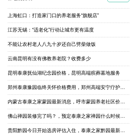
上海虹口：打造家门口的养老服务“旗舰店”
江苏无锡：“适老化”行动让城市更有温度
不能让农村老人八九十岁还自己劈柴做饭
云南昆明有没有佛教养老院？收费多少
昆明泰康抚仙湖纪念园价格，昆明高端殡葬墓地服务
郑州泰康豫园临终关怀价格费用，郑州高端安宁疗护在哪里
内蒙古泰康之家蒙园最新消息，呼市蒙园养老社区价格表
佛山禅园装修完了吗？，预定泰康之家禅园什么时候选房入住?
贵阳黔园今日开始选房评估入住，泰康之家黔园最新动态