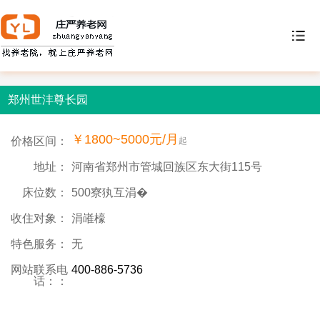
郑州世沣尊长园
￥1800~5000元/月
价格区间：
起
地址：
河南省郑州市管城回族区东大街115号
床位数：
500寮犱互涓�
收住对象：
涓嶉檺
特色服务：
无
网站联系电
400-886-5736
话：：