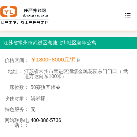
江苏省常州市武进区湖塘北街社区老年公寓
￥1800~8000元/月
价格区间：
起
地址：
江苏省常州市武进区湖塘金鸡花园东门门口（ 武
进万达向东100米）
床位数：
50寮犱互鍐�
收住对象：
涓嶉檺
特色服务：
无
网站联系电
400-886-5736
话：：