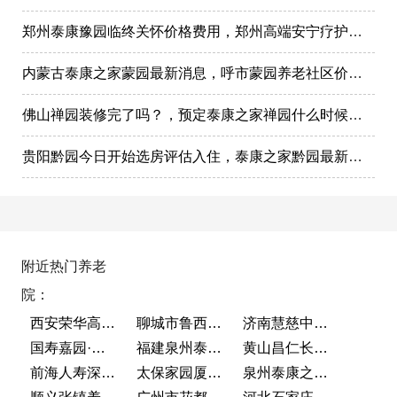
郑州泰康豫园临终关怀价格费用，郑州高端安宁疗护在哪里
内蒙古泰康之家蒙园最新消息，呼市蒙园养老社区价格表
佛山禅园装修完了吗？，预定泰康之家禅园什么时候选房入住?
贵阳黔园今日开始选房评估入住，泰康之家黔园最新动态
附近热门养老
院：
西安荣华高新悦家养老服务有限公司
聊城市鲁西老年护养院
济南慧慈中医康养中心
国寿嘉园·成都乐境
福建泉州泰康之家鲤园
黄山昌仁长者颐养中心
前海人寿深圳幸福之家
太保家园厦门国际颐养社区
泉州泰康之家鲤园