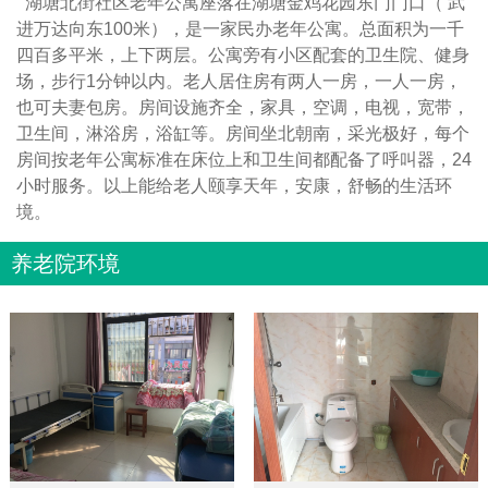
湖塘北街社区老年公寓座落在湖塘金鸡花园东门门口（ 武
进万达向东100米），是一家民办老年公寓。总面积为一千
四百多平米，上下两层。公寓旁有小区配套的卫生院、健身
场，步行1分钟以内。老人居住房有两人一房，一人一房，
也可夫妻包房。房间设施齐全，家具，空调，电视，宽带，
卫生间，淋浴房，浴缸等。房间坐北朝南，采光极好，每个
房间按老年公寓标准在床位上和卫生间都配备了呼叫器，24
小时服务。以上能给老人颐享天年，安康，舒畅的生活环
境。
养老院环境