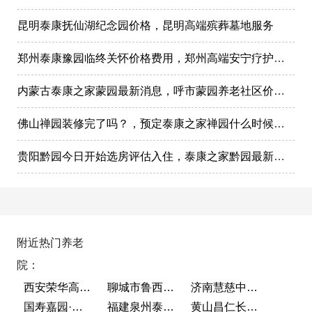
昆明泰康抚仙湖纪念园价格，昆明高端殡葬墓地服务
郑州泰康豫园临终关怀价格费用，郑州高端安宁疗护在哪里
内蒙古泰康之家蒙园最新消息，呼市蒙园养老社区价格表
佛山禅园装修完了吗？，预定泰康之家禅园什么时候选房入住?
贵阳黔园今日开始选房评估入住，泰康之家黔园最新动态
附近热门养老
院：
西安荣华高新悦家养老服务有限公司
聊城市鲁西老年护养院
济南慧慈中医康养中心
国寿嘉园·成都乐境
福建泉州泰康之家鲤园
黄山昌仁长者颐养中心