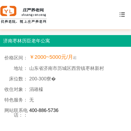
济南枣林历臣老年公寓
￥2000~5000元/月
价格区间：
起
地址：
山东省济南市历城区西营镇枣林新村
床位数：
200-300寮�
收住对象：
涓嶉檺
特色服务：
无
网站联系电
400-886-5736
话：：