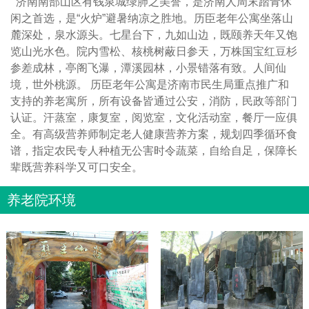
济南南部山区有钱泉城绿肺之美誉，是济南人周末踏青休
闲之首选，是“火炉”避暑纳凉之胜地。历臣老年公寓坐落山
麓深处，泉水源头。七星台下，九如山边，既颐养天年又饱
览山光水色。院内雪松、核桃树蔽日参天，万株国宝红豆杉
参差成林，亭阁飞瀑，潭溪园林，小景错落有致。人间仙
境，世外桃源。 历臣老年公寓是济南市民生局重点推广和
支持的养老寓所，所有设备皆通过公安，消防，民政等部门
认证。汗蒸室，康复室，阅览室，文化活动室，餐厅一应俱
全。有高级营养师制定老人健康营养方案，规划四季循环食
谱，指定农民专人种植无公害时令蔬菜，自给自足，保障长
辈既营养科学又可口安全。
养老院环境