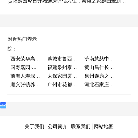
贵阳黔园今日开始选房评估入住，泰康之家黔园最新动态
附近热门养老
院：
西安荣华高新悦家养老服务有限公司
聊城市鲁西老年护养院
济南慧慈中医康养中心
国寿嘉园·成都乐境
福建泉州泰康之家鲤园
黄山昌仁长者颐养中心
前海人寿深圳幸福之家
太保家园厦门国际颐养社区
泉州泰康之家鲤园
顺义张镇养老照料中心
广州市花都区花山镇敬老院
河北石家庄泰康之家冀园
关于我们
公司简介
联系我们
网站地图