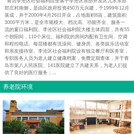
青岛李沧区社会福利院坐落于李沧区东部开发区九水东部
郑庄村南侧，是由区政府投资450万元兴建，于1999年12月
落成，并于2000年4月26日开业，占地面积8亩，建筑面积
3000平方米，是全市规模大、档次高、功能齐全、服务一
流的窗口福利院。李沧区社会福利院大楼主体四层，共有55
个朝阳间，110个床位。福利院的房间内配有卫生间、空调
和程控电话。每层楼都有洗澡间、健身房、各类娱乐活动室
和亲友接待室。李沧区社会福利院设有独立餐厅和医务室，
专职医务人员为老人建立健康档案，免费定期查体，并于青
岛市第八人民医院、141医院建立了共建关系，为老人们提
供了良好的医疗服务；...
养老院环境