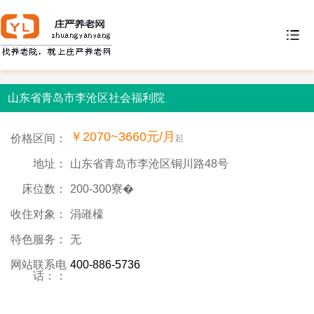
山东省青岛市李沧区社会福利院
￥2070~3660元/月
价格区间：
起
地址：
山东省青岛市李沧区铜川路48号
床位数：
200-300寮�
收住对象：
涓嶉檺
特色服务：
无
网站联系电
400-886-5736
话：：