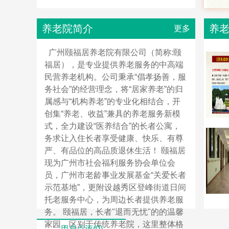
养老院简介
养
更多
广州颐福居养老院有限公司（简称:颐
福居），是专业提供养老服务的中高端
民营养老机构。公司秉承“倡孝扬善，服
务社会”的经营理念，将“居家养老”的归
属感与“机构养老”的专业化相结合，开
创集“养老、收益”兼具的养老服务新模
式，全力建设“医养结合”的长者公寓，
务求让入住长者享受健康、快乐、有尊
严、有品位的高品质退休生活！ 颐福居
现为广州市社会福利服务协会单位会
员，广州市老龄事业发展基金“关爱长者
示范基地”，更附设越秀区登峰街道日间
托老服务中心，为周边长者提供养老服
务。 颐福居，长者"退而无忧"的的温馨
家园，区别于传统养老院，这里整体格
用户点评(0)