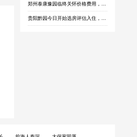
郑州泰康豫园临终关怀价格费用，郑州高端安宁疗护在哪里
贵阳黔园今日开始选房评估入住，泰康之家黔园最新动态
黄山昌仁长者颐养中心
前海人寿深圳幸福之家
太保家园厦门国际颐养社区