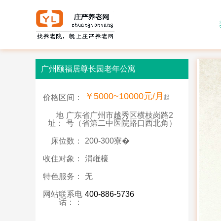
广州颐福居尊长园老年公寓
￥5000~10000元/月
价格区间：
起
地
广东省广州市越秀区横枝岗路2
址：
号（省第二中医院路口西北角）
床位数：
200-300寮�
收住对象：
涓嶉檺
特色服务：
无
网站联系电
400-886-5736
话：：