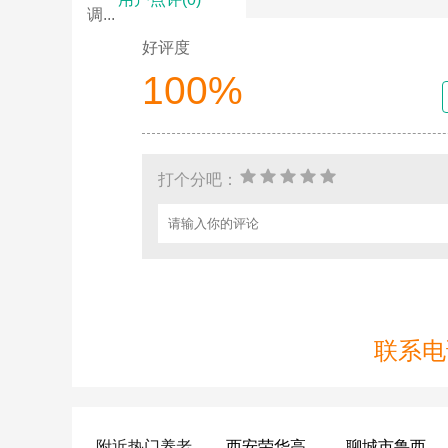
调...
好评度
100%
打个分吧：
联系电话
附近热门养老
西安荣华高新悦家养老服务有限公司
聊城市鲁西老年护养院