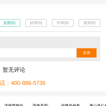
全部(0)
好评(0)
中评(0)
差评(0)
暂无评论
：400-886-5736
济南慧慈中医康养中心
国寿嘉园·成都乐境
福建泉州泰康之家鲤园