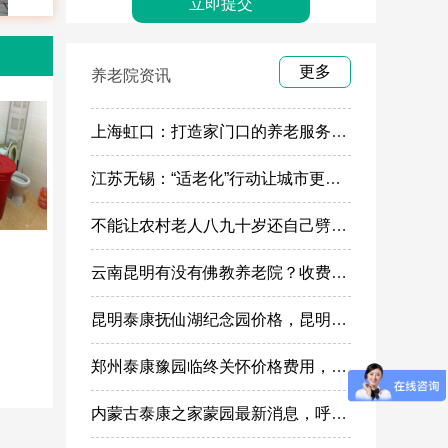
更多
养老院资讯
上海虹口：打造家门口的养老服务“旗舰店”
江苏无锡：“适老化”行动让城市更有温度
不能让农村老人八九十岁还自己劈柴做饭
云南昆明有没有佛教养老院？收费多少
昆明泰康抚仙湖纪念园价格，昆明高端殡葬墓地服务
郑州泰康豫园临终关怀价格费用，郑州高端安宁疗护在哪里
内蒙古泰康之家蒙园最新消息，呼市蒙园养老社区价格表