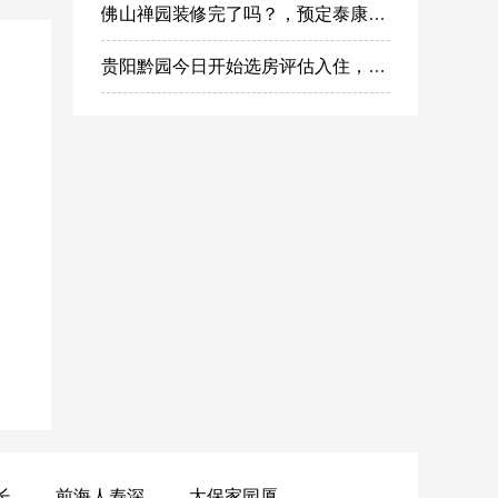
佛山禅园装修完了吗？，预定泰康之家禅园什么时候选房入住?
贵阳黔园今日开始选房评估入住，泰康之家黔园最新动态
黄山昌仁长者颐养中心
前海人寿深圳幸福之家
太保家园厦门国际颐养社区