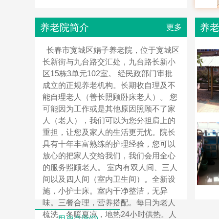
养老院简介
养
更多
长春市宽城区娟子养老院，位于宽城区
长新街与九台路交汇处，九台路长新小
区15栋3单元102室。 经民政部门审批
成立的正规养老机构。长期收自理及不
能自理老人（善长照顾卧床老人）。 您
可能因为工作或是其他原因照顾不了家
人（老人），我们可以为您分担肩上的
重担，让您及家人的生活更无忧。院长
具有十年丰富熟练的护理经验，您可以
放心的把家人交给我们，我们会用全心
的服务照顾老人。 室内有双人间、三人
间以及四人间（室内卫生间）。全新设
施，小护士床。室内干净整洁，无异
味。三餐合理，营养搭配。每日为老人
梳洗。冬暖夏凉，地热24小时供热。人
用户点评(0)