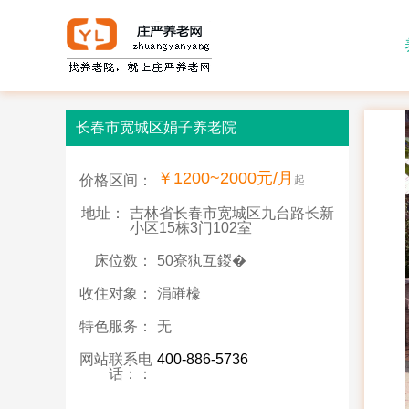
长春市宽城区娟子养老院
￥1200~2000元/月
价格区间：
起
地址：
吉林省长春市宽城区九台路长新
小区15栋3门102室
床位数：
50寮犱互鍐�
收住对象：
涓嶉檺
特色服务：
无
网站联系电
400-886-5736
话：：