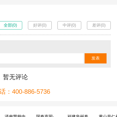
全部(0)
好评(0)
中评(0)
差评(0)
暂无评论
：400-886-5736
济南慧慈中医康养中心
国寿嘉园·成都乐境
福建泉州泰康之家鲤园