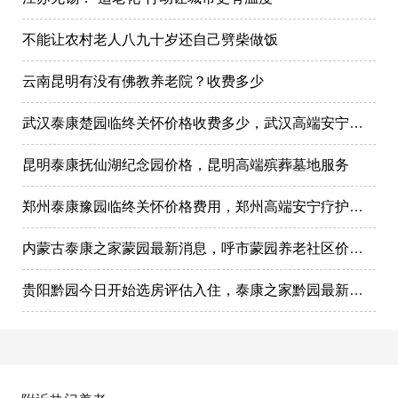
不能让农村老人八九十岁还自己劈柴做饭
云南昆明有没有佛教养老院？收费多少
武汉泰康楚园临终关怀价格收费多少，武汉高端安宁疗护，高端殡仪一条龙服务
昆明泰康抚仙湖纪念园价格，昆明高端殡葬墓地服务
郑州泰康豫园临终关怀价格费用，郑州高端安宁疗护在哪里
内蒙古泰康之家蒙园最新消息，呼市蒙园养老社区价格表
贵阳黔园今日开始选房评估入住，泰康之家黔园最新动态