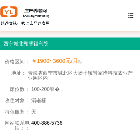
西宁城北颐馨福利院
￥1900~3600元/月
价格区间：
起
地址：
青海省西宁市城北区大堡子镇晋家湾科技农业产
业园区内
床位数：
100-200寮�
收住对象：
涓嶉檺
特色服务：
无
网站联系电
400-886-5736
话：：