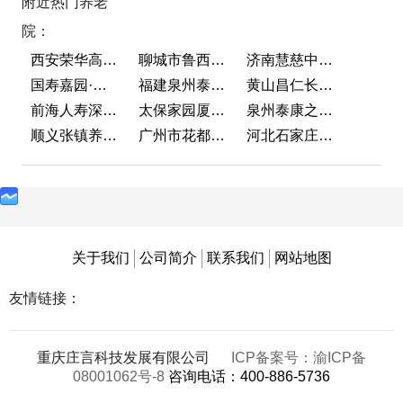
附近热门养老
院：
西安荣华高新悦家养老服务有限公司
聊城市鲁西老年护养院
济南慧慈中医康养中心
国寿嘉园·成都乐境
福建泉州泰康之家鲤园
黄山昌仁长者颐养中心
前海人寿深圳幸福之家
太保家园厦门国际颐养社区
泉州泰康之家鲤园
顺义张镇养老照料中心
广州市花都区花山镇敬老院
河北石家庄泰康之家冀园
关于我们
公司简介
联系我们
网站地图
友情链接：
重庆庄言科技发展有限公司
ICP备案号：渝ICP备
08001062号-8
咨询电话：400-886-5736