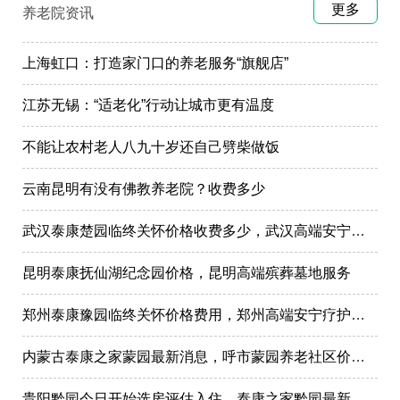
更多
养老院资讯
上海虹口：打造家门口的养老服务“旗舰店”
江苏无锡：“适老化”行动让城市更有温度
不能让农村老人八九十岁还自己劈柴做饭
云南昆明有没有佛教养老院？收费多少
武汉泰康楚园临终关怀价格收费多少，武汉高端安宁疗护，高端殡仪一条龙服务
昆明泰康抚仙湖纪念园价格，昆明高端殡葬墓地服务
郑州泰康豫园临终关怀价格费用，郑州高端安宁疗护在哪里
内蒙古泰康之家蒙园最新消息，呼市蒙园养老社区价格表
贵阳黔园今日开始选房评估入住，泰康之家黔园最新动态