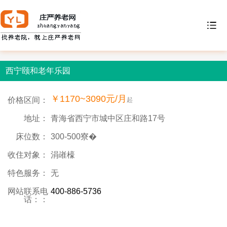
西宁颐和老年乐园
￥1170~3090元/月
价格区间：
起
地址：
青海省西宁市城中区庄和路17号
床位数：
300-500寮�
收住对象：
涓嶉檺
特色服务：
无
网站联系电
400-886-5736
话：：