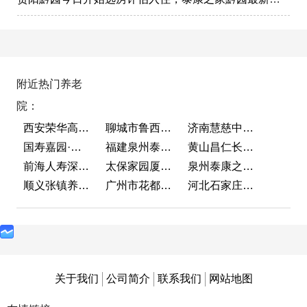
附近热门养老
院：
西安荣华高新悦家养老服务有限公司
聊城市鲁西老年护养院
济南慧慈中医康养中心
国寿嘉园·成都乐境
福建泉州泰康之家鲤园
黄山昌仁长者颐养中心
前海人寿深圳幸福之家
太保家园厦门国际颐养社区
泉州泰康之家鲤园
顺义张镇养老照料中心
广州市花都区花山镇敬老院
河北石家庄泰康之家冀园
关于我们
公司简介
联系我们
网站地图