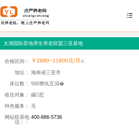
太湖国际异地养生养老联盟三亚基地
￥2880~11800元/月
价格区间：
起
地址：
海南省三亚市
床位数：
500寮犱互涓�
收住对象：
鑷悊
特色服务：
无
网站联系电
400-886-5736
话：：