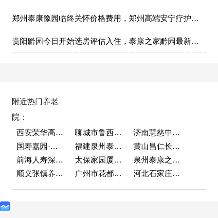
郑州泰康豫园临终关怀价格费用，郑州高端安宁疗护在哪里
贵阳黔园今日开始选房评估入住，泰康之家黔园最新动态
附近热门养老
院：
西安荣华高新悦家养老服务有限公司
聊城市鲁西老年护养院
济南慧慈中医康养中心
国寿嘉园·成都乐境
福建泉州泰康之家鲤园
黄山昌仁长者颐养中心
前海人寿深圳幸福之家
太保家园厦门国际颐养社区
泉州泰康之家鲤园
顺义张镇养老照料中心
广州市花都区花山镇敬老院
河北石家庄泰康之家冀园