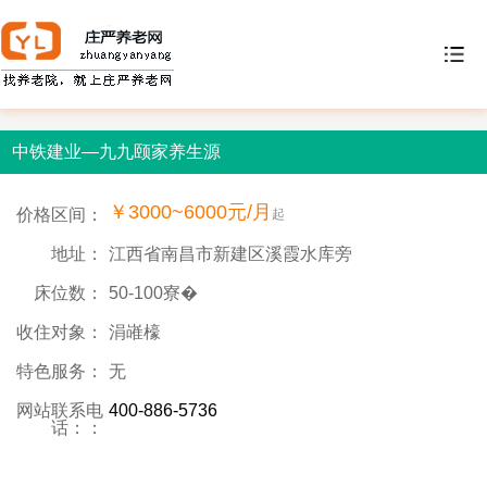
中铁建业—九九颐家养生源
￥3000~6000元/月
价格区间：
起
地址：
江西省南昌市新建区溪霞水库旁
床位数：
50-100寮�
收住对象：
涓嶉檺
特色服务：
无
网站联系电
400-886-5736
话：：