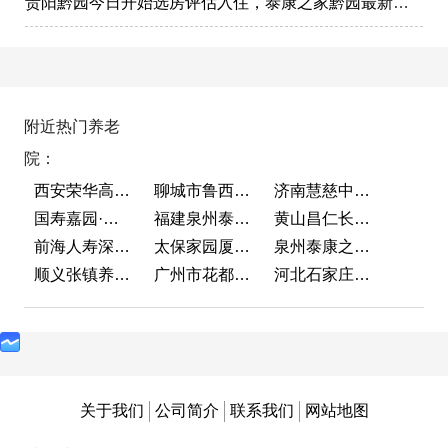
贵阳黔园今日开始选房评估入住，泰康之家黔园最新动态
附近热门养老
院：
西安荣华高新悦家养老服务有限公司
聊城市鲁西老年护养院
济南慧慈中医康养中心
国寿嘉园·成都乐境
福建泉州泰康之家鲤园
黄山昌仁长者颐养中心
前海人寿深圳幸福之家
太保家园厦门国际颐养社区
泉州泰康之家鲤园
顺义张镇养老照料中心
广州市花都区花山镇敬老院
河北石家庄泰康之家冀园
关于我们
公司简介
联系我们
网站地图