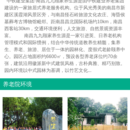
中铁建业集团·南昌九九颐家养生源是由中铁建业养老集团
建设的一家旅居式养老服务机构。位于风光秀美的南昌市新
建区溪霞湖风景区旁，与南昌怪石岭旅游文化农庄、海昏侯
墓葬考古博物馆毗邻。距南昌昌北国际机场约10km，南昌
西客站30km，交通环境便利，人文旅游、自然景观资源丰
富。 南昌九九颐家养生源是一家引进英、日养老机构
管理模式和国际惯例，结合中华传统道教养生精髓，集养
生、养老、旅游、居住于一体的园林化、度假式老龄颐养中
心。园区占地面积约6600㎡，预设各型养老床位约70余
张，建筑沿用徽派新中式建筑风格，古朴典雅、精巧别致。
园内环境以中式园林为基调，以竹艺文化...
养老院环境