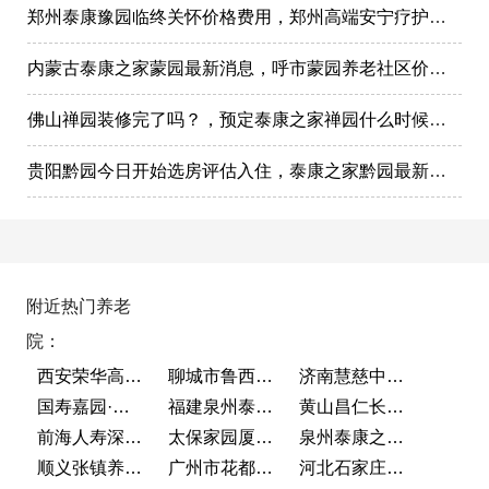
郑州泰康豫园临终关怀价格费用，郑州高端安宁疗护在哪里
内蒙古泰康之家蒙园最新消息，呼市蒙园养老社区价格表
佛山禅园装修完了吗？，预定泰康之家禅园什么时候选房入住?
贵阳黔园今日开始选房评估入住，泰康之家黔园最新动态
附近热门养老
院：
西安荣华高新悦家养老服务有限公司
聊城市鲁西老年护养院
济南慧慈中医康养中心
国寿嘉园·成都乐境
福建泉州泰康之家鲤园
黄山昌仁长者颐养中心
前海人寿深圳幸福之家
太保家园厦门国际颐养社区
泉州泰康之家鲤园
顺义张镇养老照料中心
广州市花都区花山镇敬老院
河北石家庄泰康之家冀园