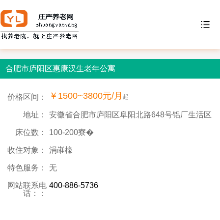
合肥市庐阳区惠康汉生老年公寓
￥1500~3800元/月
价格区间：
起
地址：
安徽省合肥市庐阳区阜阳北路648号铝厂生活区
床位数：
100-200寮�
收住对象：
涓嶉檺
特色服务：
无
网站联系电
400-886-5736
话：：