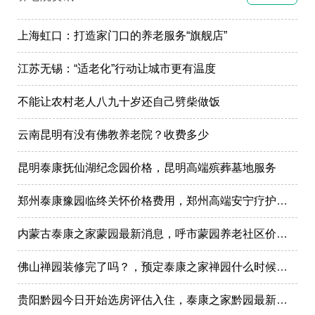
上海虹口：打造家门口的养老服务“旗舰店”
江苏无锡：“适老化”行动让城市更有温度
不能让农村老人八九十岁还自己劈柴做饭
云南昆明有没有佛教养老院？收费多少
昆明泰康抚仙湖纪念园价格，昆明高端殡葬墓地服务
郑州泰康豫园临终关怀价格费用，郑州高端安宁疗护在哪里
内蒙古泰康之家蒙园最新消息，呼市蒙园养老社区价格表
佛山禅园装修完了吗？，预定泰康之家禅园什么时候选房入住?
贵阳黔园今日开始选房评估入住，泰康之家黔园最新动态