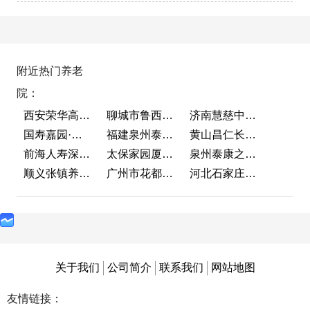
附近热门养老
院：
西安荣华高新悦家养老服务有限公司
聊城市鲁西老年护养院
济南慧慈中医康养中心
国寿嘉园·成都乐境
福建泉州泰康之家鲤园
黄山昌仁长者颐养中心
前海人寿深圳幸福之家
太保家园厦门国际颐养社区
泉州泰康之家鲤园
顺义张镇养老照料中心
广州市花都区花山镇敬老院
河北石家庄泰康之家冀园
关于我们
公司简介
联系我们
网站地图
友情链接：