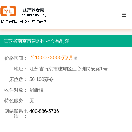
江苏省南京市建邺区社会福利院
￥1500~3000元/月
价格区间：
起
地址：
江苏省南京市建邺区江心洲民安路1号
床位数：
50-100寮�
收住对象：
涓嶉檺
特色服务：
无
网站联系电
400-886-5736
话：：