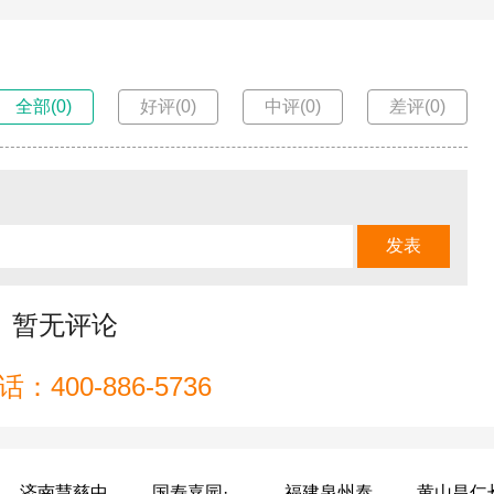
全部(0)
好评(0)
中评(0)
差评(0)
暂无评论
：400-886-5736
济南慧慈中医康养中心
国寿嘉园·成都乐境
福建泉州泰康之家鲤园