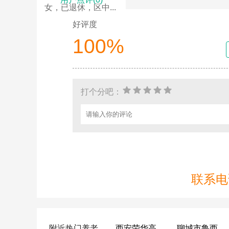
女，已退休，区中...
好评度
100%
打个分吧：
联系电话
附近热门养老
西安荣华高新悦家养老服务有限公司
聊城市鲁西老年护养院