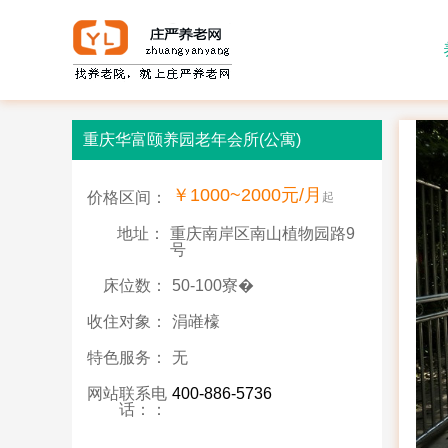
重庆华富颐养园老年会所(公寓)
￥1000~2000元/月
价格区间：
起
地址：
重庆南岸区南山植物园路9
号
床位数：
50-100寮�
收住对象：
涓嶉檺
特色服务：
无
网站联系电
400-886-5736
话：：