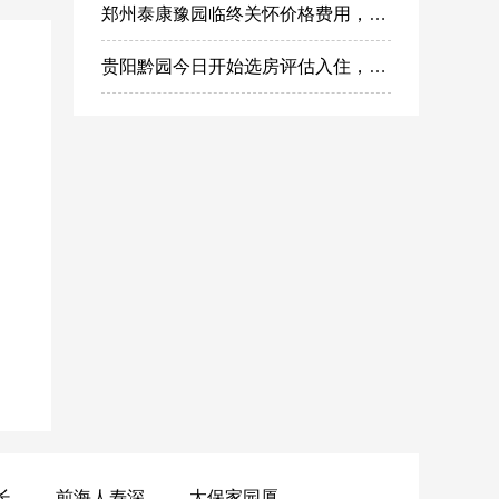
郑州泰康豫园临终关怀价格费用，郑州高端安宁疗护在哪里
贵阳黔园今日开始选房评估入住，泰康之家黔园最新动态
黄山昌仁长者颐养中心
前海人寿深圳幸福之家
太保家园厦门国际颐养社区