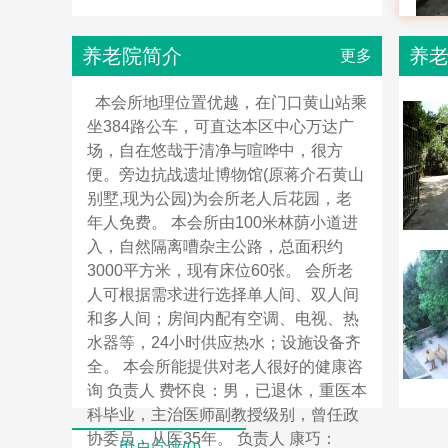
养老院简介
养
更多
本会所地理位置优越，在门口黄山站乘
坐384路公车，可直达本区中心万达广
场，自在悠哉于清净与喧哗中，很方
便。旁边抗战遗址博物馆(原蒋介石黄山
别墅,现为公园)为会所老人后花园，老
年人免费。 本会所由100米林荫小道进
入，自然隔离嘈杂主公路，总面积约
3000平方米，现有床位60张。 会所老
人可根据需求进行选择单人间、双人间
和多人间；房间内配有空调、电视、热
水器等，24小时供应热水；设施设备齐
全。 本会所能提供对老人很好的健康咨
询 负责人 费怀良：男，已退休，重医本
科毕业，主治医师副教授级别，曾任政
协委员，从医35年。 负责人 康巧：
用户点评(0)