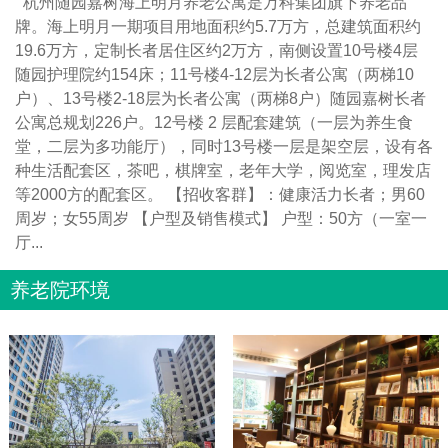
杭州随园嘉树海上明月养老公寓是万科集团旗下养老品
牌。海上明月一期项目用地面积约5.7万方，总建筑面积约
19.6万方，定制长者居住区约2万方，南侧设置10号楼4层
随园护理院约154床；11号楼4-12层为长者公寓（两梯10
户）、13号楼2-18层为长者公寓（两梯8户）随园嘉树长者
公寓总规划226户。12号楼 2 层配套建筑（一层为养生食
堂，二层为多功能厅），同时13号楼一层是架空层，设有各
种生活配套区，茶吧，棋牌室，老年大学，阅览室，理发店
等2000方的配套区。 【招收客群】：健康活力长者；男60
周岁；女55周岁 【户型及销售模式】 户型：50方（一室一
厅...
养老院环境