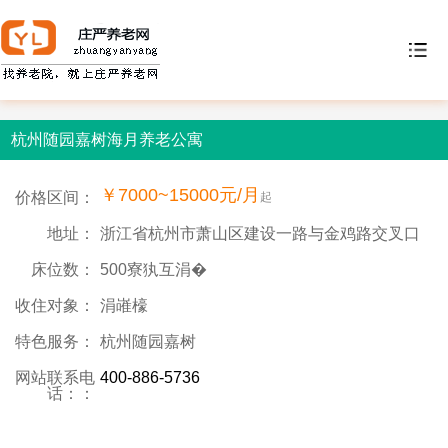
杭州随园嘉树海月养老公寓
￥7000~15000元/月
价格区间：
起
地址：
浙江省杭州市萧山区建设一路与金鸡路交叉口
床位数：
500寮犱互涓�
收住对象：
涓嶉檺
特色服务：
杭州随园嘉树
网站联系电
400-886-5736
话：：