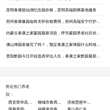
昆明泰康抚仙湖纪念园价格，昆明高端殡葬墓地服务
郑州泰康豫园临终关怀价格费用，郑州高端安宁疗护在哪里
内蒙古泰康之家蒙园最新消息，呼市蒙园养老社区价格表
佛山禅园装修完了吗？，预定泰康之家禅园什么时候选房入住?
贵阳黔园今日开始选房评估入住，泰康之家黔园最新动态
附近热门养老
院：
西安荣华高新悦家养老服务有限公司
聊城市鲁西老年护养院
济南慧慈中医康养中心
国寿嘉园·成都乐境
福建泉州泰康之家鲤园
黄山昌仁长者颐养中心