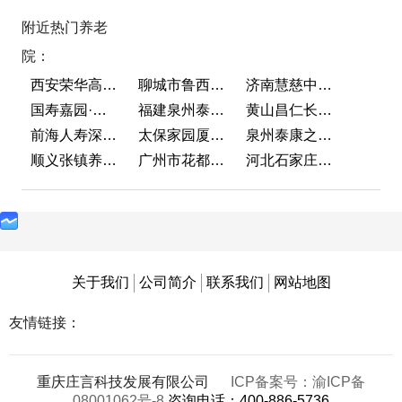
附近热门养老
院：
西安荣华高新悦家养老服务有限公司
聊城市鲁西老年护养院
济南慧慈中医康养中心
国寿嘉园·成都乐境
福建泉州泰康之家鲤园
黄山昌仁长者颐养中心
前海人寿深圳幸福之家
太保家园厦门国际颐养社区
泉州泰康之家鲤园
顺义张镇养老照料中心
广州市花都区花山镇敬老院
河北石家庄泰康之家冀园
关于我们
公司简介
联系我们
网站地图
友情链接：
重庆庄言科技发展有限公司
ICP备案号：渝ICP备
08001062号-8
咨询电话：400-886-5736