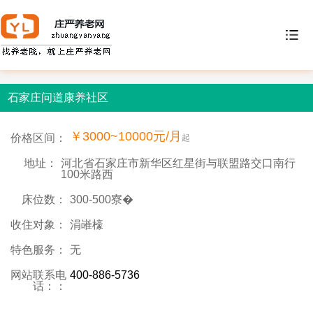
石家庄问道康养社区
￥3000~10000元/月
价格区间：
起
地址：
河北省石家庄市新华区红星街与联盟路交口南行
100米路西
床位数：
300-500寮�
收住对象：
涓嶉檺
特色服务：
无
网站联系电
400-886-5736
话：：