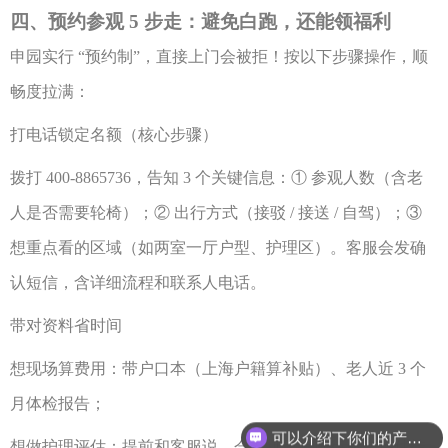
四、预约参观
5 步走：避免白跑，还能领福利
申园实行
“预约制”，直接上门会被拒！按以下步骤操作，顺
畅度拉满：
打电话锁定名额（核心步骤）
拨打
400-8865736，告知 3 个关键信息：① 参观人数（含老
人是否需要轮椅）；② 出行方式（接驳 / 接送 / 自驾）；③
想重点看的区域（如两室一厅户型、护理区）。客服会发确
认短信，含详细流程和联系人电话。
带对资料省时间
想现场算费用：带户口本（上海户籍算补贴）、老人近
3 个
可以介绍下你们的产品么？
月体检报告；
你们是怎么收费的呢？
想做护理评估：提前和客服说，会安排康复师待命，评估结