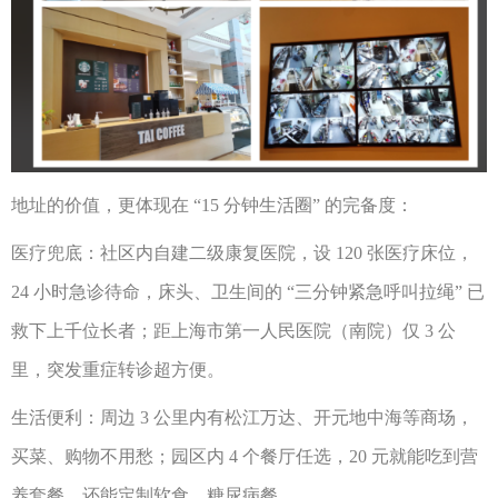
地址的价值，更体现在
“15 分钟生活圈” 的完备度：
医疗兜底：社区内自建二级康复医院，设
120 张医疗床位，
24 小时急诊待命，床头、卫生间的 “三分钟紧急呼叫拉绳” 已
救下上千位长者；距上海市第一人民医院（南院）仅 3 公
里，突发重症转诊超方便。
生活便利：周边
3 公里内有松江万达、开元地中海等商场，
买菜、购物不用愁；园区内 4 个餐厅任选，20 元就能吃到营
养套餐，还能定制软食、糖尿病餐。