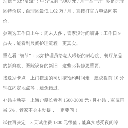
别信
“低价引流”：中介说的 “9000 元 / 月一室一厅” 多是护理
区特价房，自理区最低 1.02 万 / 月，直接打官方电话问实
价。
参观选工作日上午：周末人多，管家没时间细讲；工作日
9
点去，能看到晨间护理流程，更真实。
重点看
“细节”：比如护理员给老人喂饭的耐心度、餐厅菜品
的新鲜度、医院设备的新旧，这些比装修更重要。
接送别卡点：上门接送的司机按预约时间走，建议提前
10 分
钟在约定地点等，避免错过。
补贴主动要：上海户籍长者有
1500-3000 元 / 月补贴，军属再
减 5%，管家不会主动提，一定要问！
试住再决定：
3 天试住费 1800 元很值，能真实感受夜间噪