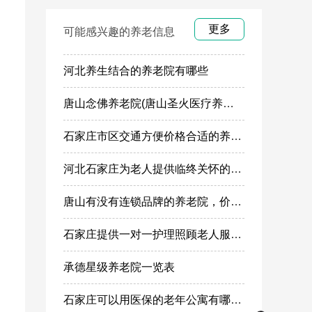
更多
可能感兴趣的养老信息
河北养生结合的养老院有哪些
唐山念佛养老院(唐山圣火医疗养老康复中心)
石家庄市区交通方便价格合适的养老院有哪些
河北石家庄为老人提供临终关怀的养老机构有哪些？
唐山有没有连锁品牌的养老院，价格贵不贵？
石家庄提供一对一护理照顾老人服务的养老院有哪些？
承德星级养老院一览表
石家庄可以用医保的老年公寓有哪些？