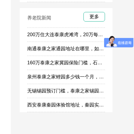
更多
养老院新闻
200万住大连泰康虎滩湾，20万每年锁定虎滩湾入住权政策
南通泰康之家通园地址在哪里，如何参观通园体验馆样板间
160万泰康之家冀园保险门槛，石家庄泰康冀园施工进度
泉州泰康之家鲤园多少钱一个月，鲤园体验馆地址在哪
无锡锡园预订门槛，泰康之家锡园押金入住多少钱
西安泰康秦园体验馆地址，秦园实体地址两边参观怎么预约