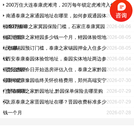
200万住大连泰康虎滩湾，20万每年锁定虎滩湾入住权政策
南通泰康之家通园地址在哪里，如何参观通园体
2026-08-06
验馆样板间
160万泰康之家冀园保险门槛，石家庄泰康冀园
2026-08-06
施工进度
泉州泰康之家鲤园多少钱一个月，鲤园体验馆地
2026-08-05
址在哪
无锡锡园预订门槛，泰康之家锡园押金入住多少
2026-08-05
钱
西安泰康秦园体验馆地址，秦园实体地址两边参
2026-08-04
观怎么预约
贵阳黔园今日开始选房评估入住，泰康之家黔园
2026-08-04
最新动态
郑州泰康豫园临终关怀价格费用，郑州高端安宁
2026-07-30
疗护在哪里
贵阳泰康之家黔园地址,黔园保单保险去哪里购
2026-07-29
买
太原泰康之家晋园地址在哪？晋园收费标准多少
2026-07-29
钱一个月
2026-07-28