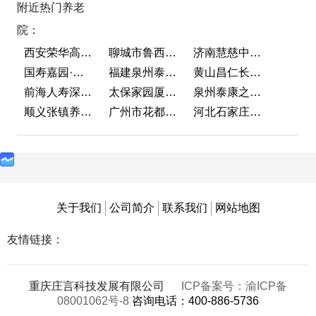
附近热门养老
院：
西安荣华高新悦家养老服务有限公司
聊城市鲁西老年护养院
济南慧慈中医康养中心
国寿嘉园·成都乐境
福建泉州泰康之家鲤园
黄山昌仁长者颐养中心
前海人寿深圳幸福之家
太保家园厦门国际颐养社区
泉州泰康之家鲤园
顺义张镇养老照料中心
广州市花都区花山镇敬老院
河北石家庄泰康之家冀园
关于我们
公司简介
联系我们
网站地图
友情链接：
重庆庄言科技发展有限公司
ICP备案号：渝ICP备
08001062号-8
咨询电话：400-886-5736