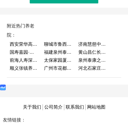
附近热门养老
院：
西安荣华高新悦家养老服务有限公司
聊城市鲁西老年护养院
济南慧慈中医康养中心
国寿嘉园·成都乐境
福建泉州泰康之家鲤园
黄山昌仁长者颐养中心
前海人寿深圳幸福之家
太保家园厦门国际颐养社区
泉州泰康之家鲤园
顺义张镇养老照料中心
广州市花都区花山镇敬老院
河北石家庄泰康之家冀园
关于我们
公司简介
联系我们
网站地图
友情链接：