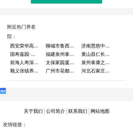
附近热门养老
院：
西安荣华高新悦家养老服务有限公司
聊城市鲁西老年护养院
济南慧慈中医康养中心
国寿嘉园·成都乐境
福建泉州泰康之家鲤园
黄山昌仁长者颐养中心
前海人寿深圳幸福之家
太保家园厦门国际颐养社区
泉州泰康之家鲤园
顺义张镇养老照料中心
广州市花都区花山镇敬老院
河北石家庄泰康之家冀园
关于我们
公司简介
联系我们
网站地图
友情链接：