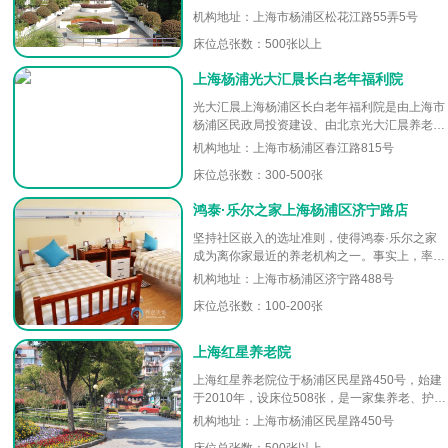
500平方米，环境幽雅，场地宽敞，多彩的花园
机构地址：上海市杨浦区松花江路55弄5号
与壮观的建筑交相辉...
床位总张数：500张以上
上海杨浦光大汇晨长白老年福利院
光大汇晨上海杨浦区长白老年福利院是由上海市
杨浦区民政局投资建设、由北京光大汇晨养老服
务有限公司运营管理的医养结合型多功能养老服
机构地址：上海市杨浦区春江路815号
务项目，以上海老人生活习惯和...
床位总张数：300-500张
鸿泰·乐尔之家上海杨浦区济宁路店
坚持社区嵌入的选址准则，使得鸿泰·乐尔之家
成为离你家最近的养老机构之一。事实上，率先
在上海、天津开业的鸿泰·乐尔之家，选址几乎
机构地址：上海市杨浦区济宁路488号
都在城市内环线以内，并且在1...
床位总张数：100-200张
上海红星养老院
上海红星养老院位于杨浦区民星路450号，始建
于2010年，设床位508张，是一家集养老、护
理、康复于一体的综合养老机构。占地面积达18
机构地址：上海市杨浦区民星路450号
000m²，绿化面积...