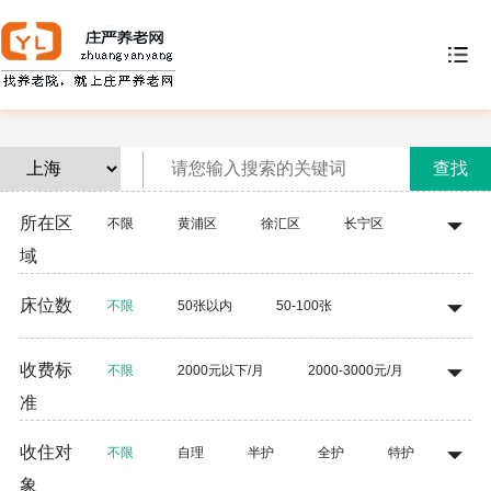
查找
所在区
不限
黄浦区
徐汇区
长宁区
域
静安区
普陀区
闸北区
虹口区
床位数
不限
50张以内
50-100张
杨浦区
闵行区
宝山区
嘉定区
100-200张
200-300张
300-500张
收费标
浦东新区
金山区
松江区
青浦区
不限
2000元以下/月
2000-3000元/月
准
500张以上
奉贤区
崇明县
3000-5000元/月
5000-8000元/月
收住对
不限
自理
半护
全护
特护
8000元以上/月
象