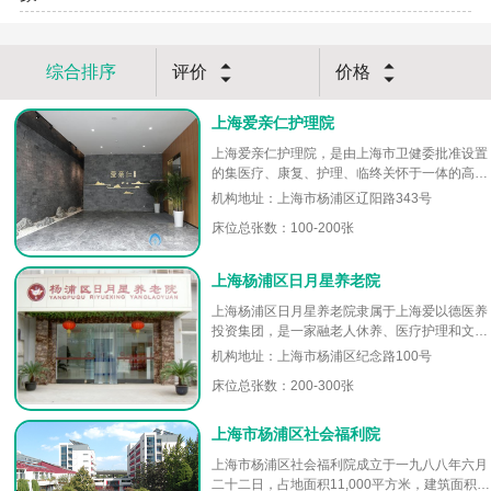
综合排序
评价
价格
上海爱亲仁护理院
上海爱亲仁护理院，是由上海市卫健委批准设置
的集医疗、康复、护理、临终关怀于一体的高端
型护理院；位处杨浦区北外滩区域，开放床位17
机构地址：上海市杨浦区辽阳路343号
3张，以两人VIP房为主，...
床位总张数：100-200张
上海杨浦区日月星养老院
上海杨浦区日月星养老院隶属于上海爱以德医养
投资集团，是一家融老人休养、医疗护理和文化
娱乐为一体的新型医护型养老院，专业收治医疗
机构地址：上海市杨浦区纪念路100号
专护、全护理、半护理、自理的...
床位总张数：200-300张
上海市杨浦区社会福利院
上海市杨浦区社会福利院成立于一九八八年六月
二十二日，占地面积11,000平方米，建筑面积7,