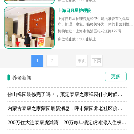
床位总张数：500张以上
上海日月星护理院
上海日月星护理院是经卫生局批准设置的集医
疗、护理、康复、临终关怀为一体的非营利性专
业医疗护理机构，开设齐全的临床、医技科室，
机构地址：上海市杨浦区松花江路127号
设置住院病床240张，分为心脑...
床位总张数：500张以上
...
下页
1
2
末页
更多
养老新闻
佛山禅园装修完了吗？，预定泰康之家禅园什么时候选房入住?
内蒙古泰康之家蒙园最新消息，呼市蒙园养老社区价格表
200万住大连泰康虎滩湾，20万每年锁定虎滩湾入住权政策