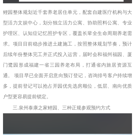
鲤园整体规划近千套养老居住单元，配套自建医疗机构与大
型活力文娱中心，划分独立活力公寓、协助照料公寓、专业
护理区、认知症记忆照护专区，覆盖长辈全生命周期养老需
求。项目目前稳步推进土建施工，按照整体规划节奏，预计
后续年份整体完工并正式投入运营，届时会和福州福园、厦
门鹭园形成福建一省三园养老布局，打通省内旅居资源互
通。
项目早已全面开启意向预订登记，咨询排号客户持续增
多，提前登记可以抢占开园优先选房顺位，低层、南向优质
户型更容易提前锁定。
三.
泉州
泰康之家鲤园
、三种正规参观预约方式