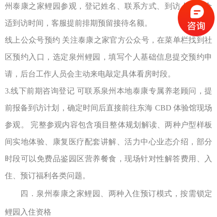
州泰康之家鲤园参观，登记姓名、联系方式、到访人数与合
适到访时间，客服提前排期预留接待名额。
线上公众号预约
关注泰康之家官方公众号，在菜单栏找到社
区预约入口，选定泉州鲤园，填写个人基础信息提交预约申
请，后台工作人员会主动来电敲定具体看房时段。
3.
线下前期咨询登记
可联系泉州本地泰康专属养老顾问，提
前报备到访计划，确定时间后直接前往东海
CBD
体验馆现场
参观。 完整参观内容包含项目整体规划解读、两种户型样板
间实地体验、康复医疗配套讲解、活力中心业态介绍，部分
时段可以免费品鉴园区营养餐食，现场针对性解答费用、入
住、预订福利各类问题。
四
．
泉州
泰康之家鲤园
、两种入住预订模式，按需锁定
鲤园入住资格