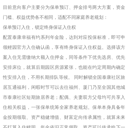
目前意向客户主要分为保单预订、押金排号两大方案，资金
门槛、权益优势各不相同，适配不同家庭养老规划：
保单预订入住，锁定终身保证入住权
配置泰康幸福有约系列年金险，达到对应投保标准，即可申
领鲤园官方入住确认函，享有终身保证入住权益。选择该方
案入住无需缴纳大额入住押金，同等条件下优先选房、优先
安排床位，就算后期园区房源紧张，也能在约定周期内确定
性安排入住，不用长期排队等候。
同时解锁全国泰康社区旅
居互通福利，闲暇时节可以去往福州、厦门乃至全国其他城
市泰康社区短期旅居养老；配偶、夫妻双方父母均可共享入
住相关权益，一张保单统筹全家养老规划。保单本身具备年
金按期领取、资产稳健增值、财富定向传承属性，就算未来
不打算入住鲤园，年金依旧正常领取，资产可以传承给下一