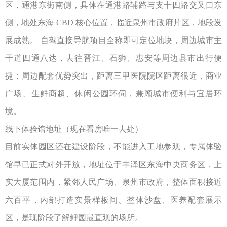
区，通港东街南侧，具体在通港路辅路与支十四路交叉口东
侧，地处东海
CBD
核心位置，临近泉州市政府片区，地段发
展成熟。 自驾直接导航项目全称即可定位地块，周边城市主
干道四通八达，去往晋江、石狮、惠安等周边县市出行便
捷；周边配套优势突出，距离三甲医院院区距离很近，商业
广场、生鲜商超、休闲公园环伺，兼顾城市便利与宜居环
境。
线下体验馆地址（现在看房唯一去处）
目前实体园区还在建设阶段，不能进入工地参观，专属体验
馆早已正式对外开放，地址位于丰泽区东海中央商务区，上
实大厦范围内，紧邻人民广场、泉州市政府，整体面积接近
六百平，内部打造实景样板间、整体沙盘、医养配套展示
区，是现阶段了解鲤园最直观的场所。