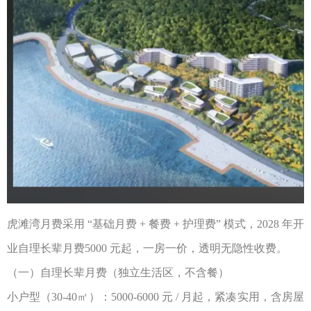
虎滩湾月费采用
“
基础月费
+
餐费
+
护理费
”
模式，
2028
年开
业自理长辈月费
5000
元起，一房一价，透明无隐性收费。
（一）自理长辈月费（独立生活区，不含餐）
小户型（
30-40
㎡）：
5000
-6000
元
/
月起，紧凑实用，含房屋