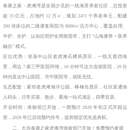
泰康之家・虎滩湾是全国少见的一线海景养老社区，总投资
超
35
亿元，占地约
12
万㎡，规划
2471
个养老单元，配建
200
张床位的二级康复医院与
8000
㎡活力中心，覆盖自理、
半护、全护、认知症照护全周期需求，主打
“
山海康养
+
医养
融合
”
模式。
区位优势：坐落中山区老虎滩石槽风景区，一线无遮挡海
景，周边
7
家三甲医院环绕，
10
分钟可达大连港医院，
20
分
钟内直达中山医院、市中医院等，就医无忧。
生态配套：紧邻老虎滩海洋公园、棒棰岛景区，社区直通渔
人码头，日常买菜、散步、看海一站式满足，四季宜居。
开业时间：体验馆已开放，一期预计
2028
年初正式开园运
营，
2026
年已启动预约排号，提前锁定优先选房权。
二、
大连泰康之家
虎滩湾体验馆已开放！免费预约参观