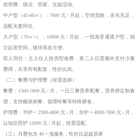
使用费、保洁、管家、文娱活动。
中户型（
45-60
㎡）：
7000
元
/
月起，空间宽敞，采光充足，
适配夫妻同住。
大户型（
70
㎡
+
）：
10000
元
/
月起，一线海景通透户型，独
立起居空间，接待亲友方便。
双人同住：主入住人按房型收费，第二人仅需额外支付少量
费用，共享所有配套，性价比高。
（二）餐费与护理费（按需选择）
餐费：
1500-1800
元
/
月，一日三餐营养配餐，营养师定制食
谱，支持糖尿病餐、低嘌呤餐等特殊膳食。
护理费：半护
+ 2500-4000
元
/
月，全护
+ 4000-7000
元
/
月，
认知症照护
12000
元
/
月起，按需适配。
（三）月费包含
40 +
项服务，性价比远超居家