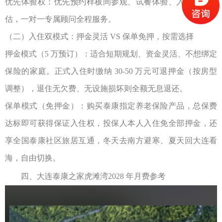
优先体验权：优先预约样板间参观、试餐体验、入住健康评
估，一对一专属顾问全程服务。
（二）入住双模式：押金灵活
VS
保单免押，按需选择
押金模式（
5
万预订）：适合短期规划、资金灵活、不想绑定
保险的家庭。正式入住时缴纳
30-50
万元可退押金（按房型
调整），退住无欠费、无设施损坏则全额无息退还。
保单模式（免押金）：购买泰康指定养老保险产品，总保费
达标即可获得保证入住权，投保人本人入住免全部押金，还
享全国泰康社区旅居互通，冬天去南方避寒、夏天回大连看
海，自由切换。
四、
大连泰康之家
虎滩湾
2028
年月费参考