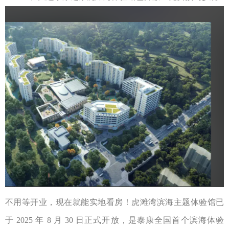
不用等开业，现在就能实地看房！虎滩湾滨海主题体验馆已
于
2025
年
8
月
30
日正式开放，是泰康全国首个滨海体验