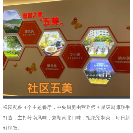
禅园配备
4
个主题餐厅，中央厨房由营养师
+
星级厨师联手
打造，主打岭南风味，兼顾南北口味，拒绝预制菜，每日新
鲜现做。