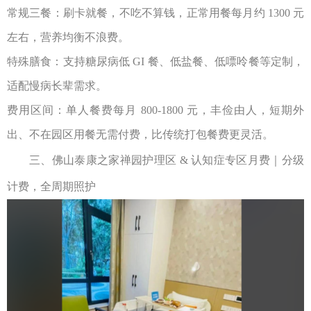
常规三餐：刷卡就餐，不吃不算钱，正常用餐每月约
1300
元
左右，营养均衡不浪费。
特殊膳食：支持糖尿病低
GI
餐、低盐餐、低嘌呤餐等定制，
适配慢病长辈需求。
费用区间：单人餐费每月
800-1800
元，丰俭由人，短期外
出、不在园区用餐无需付费，比传统打包餐费更灵活。
三、
佛山泰康之家禅园
护理区
&
认知症专区月费｜分级
计费，全周期照护