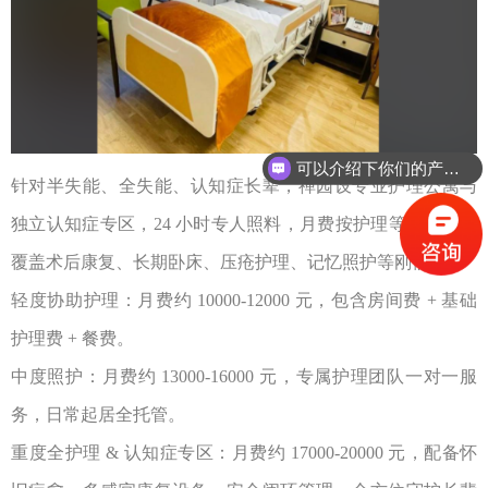
可以介绍下你们的产品么？
针对半失能、全失能、认知症长辈，禅园设专业护理公寓与
独立认知症专区，
24
小时专人照料，月费按护理等级递增，
覆盖术后康复、长期卧床、压疮护理、记忆照护等刚需。
轻度协助护理：月费约
10000-12000
元，包含房间费
+
基础
护理费
+
餐费。
中度照护：月费约
13000-16000
元，专属护理团队一对一服
务，日常起居全托管。
重度全护理
&
认知症专区：月费约
17000-20000
元，配备怀