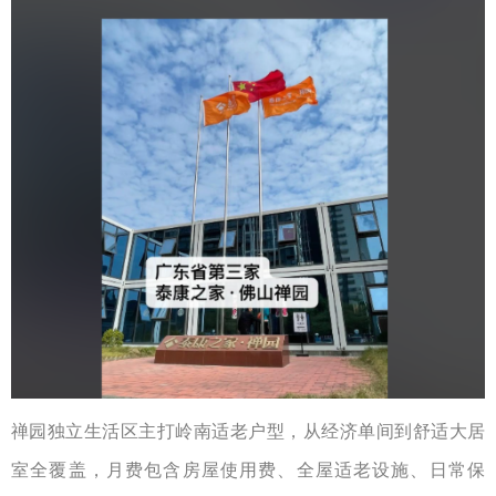
禅园独立生活区主打岭南适老户型，从经济单间到舒适大居
室全覆盖，月费包含房屋使用费、全屋适老设施、日常保