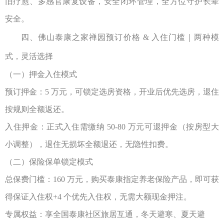
旧疗愈、多感官康复设备，安全闭环管理，全方位守护长辈
安全。
四、
佛山泰康之家禅园
预订价格
&
入住门槛｜两种模
式，灵活选择
（一）押金入住模式
预订押金：
5
万元，可锁定选房资格，开业后优先选房，退住
按规则全额返还。
入住押金：正式入住需缴纳
50-80
万元可退押金（按房型大
小调整），退住无损坏全额退还，无隐性扣费。
（二）保险保单锁定模式
总保费门槛：
160
万元，购买泰康指定养老保险产品，即可获
得保证入住权
+4
个优先入住权，无需大额现金押注。
专属权益：享全国泰康社区旅居互通，冬天避寒、夏天避