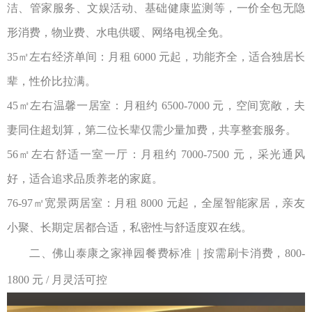
洁、管家服务、文娱活动、基础健康监测等，一价全包无隐
形消费，物业费、水电供暖、网络电视全免。
35
㎡左右经济单间：月租
6000
元起，功能齐全，适合独居长
辈，性价比拉满。
45
㎡左右温馨一居室：月租约
6500-7000
元，空间宽敞，夫
妻同住超划算，第二位长辈仅需少量加费，共享整套服务。
56
㎡左右舒适一室一厅：月租约
7000-7500
元，采光通风
好，适合追求品质养老的家庭。
76-97
㎡宽景两居室：月租
8000
元起，全屋智能家居，亲友
小聚、长期定居都合适，私密性与舒适度双在线。
二、
佛山泰康之家禅园
餐费标准｜按需刷卡消费，
800-
1800
元
/
月灵活可控