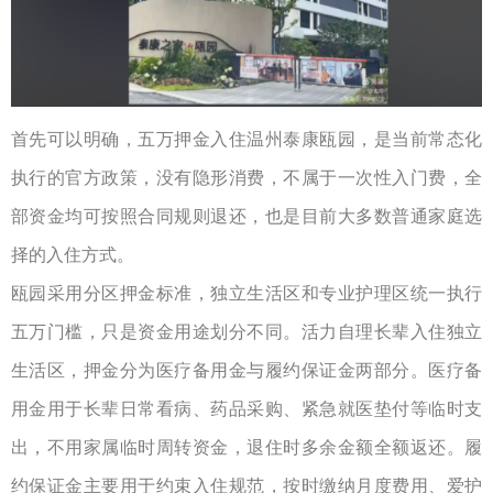
首先可以明确，五万押金入住温州泰康瓯园，是当前常态化
执行的官方政策，没有隐形消费，不属于一次性入门费，全
部资金均可按照合同规则退还，也是目前大多数普通家庭选
择的入住方式。
瓯园采用分区押金标准，独立生活区和专业护理区统一执行
五万门槛，只是资金用途划分不同。活力自理长辈入住独立
生活区，押金分为医疗备用金与履约保证金两部分。医疗备
用金用于长辈日常看病、药品采购、紧急就医垫付等临时支
出，不用家属临时周转资金，退住时多余金额全额返还。履
约保证金主要用于约束入住规范，按时缴纳月度费用、爱护