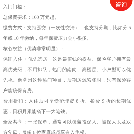
入门门槛：
总保费要求：
160
万元起。
缴费方式：支持趸交（一次性交清），也支持分期，比如分
5
年或
10
年缴纳，每年保费压力会小很多。
核心权益（优势非常明显）：
保证入住
+
优先选房：这是最值钱的权益。保险客户拥有最
高优先级，不用排队，热门的南向、高楼层、小户型可以优
先挑。像蓉园这种热门项目，后期房源紧张时，只有保险客
户能确保有房。
费用折扣：入住后可享受护理费
8
折、餐费
9
折的长期优
惠，日积月累能省下一大笔钱。
全家共享：一张保单，通常可以覆盖投保人、被保人以及双
方父母，最多
6
位家庭成员享有入住权。