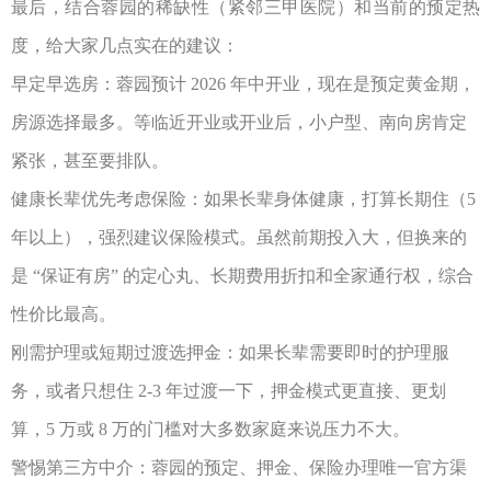
最后，结合蓉园的稀缺性（紧邻三甲医院）和当前的预定热
度，给大家几点实在的建议：
早定早选房：蓉园预计
2026
年中开业，现在是预定黄金期，
房源选择最多。等临近开业或开业后，小户型、南向房肯定
紧张，甚至要排队。
健康长辈优先考虑保险：如果长辈身体健康，打算长期住（
5
年以上），强烈建议保险模式。虽然前期投入大，但换来的
是
“
保证有房
”
的定心丸、长期费用折扣和全家通行权，综合
性价比最高。
刚需护理或短期过渡选押金：如果长辈需要即时的护理服
务，或者只想住
2-3
年过渡一下，押金模式更直接、更划
算，
5
万或
8
万的门槛对大多数家庭来说压力不大。
警惕第三方中介：蓉园的预定、押金、保险办理唯一官方渠