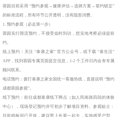
蓉园目前采用
“
预约参观
→
健康评估
→
选择方案
→
签约锁定
”
的标准流程，所有环节公开透明，没有隐形消费。
1.
预约参观（必走第一步）
蓉园实行限流预约，不接受临时到访，想实地考察必须提前
约。
线上预约：关注
“
泰康之家
”
官方公众号，或下载
“
泰生活
”
APP
，找到蓉园专属页面提交信息，
1-2
个工作日内会有专属
顾问联系。
电话预约：拨打泰康之家全国统一客服热线，直接说明
“
预约
成都蓉园参观
”
。
线下预约：前往成都泰康线下网点（如人民南路四段的体验
中心），现场登记预约并可初步了解项目资料。参观贴士：
目前样板间已开放，建议带上长辈一起去，实地感受户型、