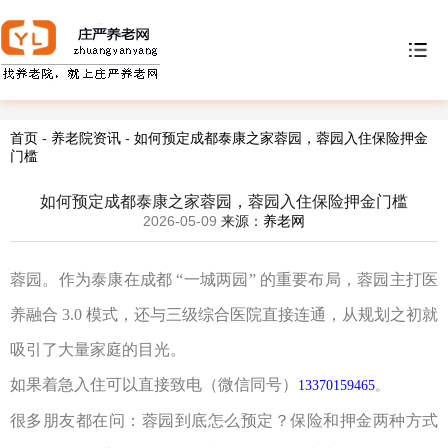
首页
-
养老院资讯
-
如何预定成都泰康之家蓉园，蓉园入住保险押金
门槛
如何预定成都泰康之家蓉园，蓉园入住保险押金门槛
2026-05-09
来源：
养老网
蓉园。作为泰康在成都
“
一城两园
”
的重要布局，蓉园主打医
养融合
3.0
模式，还与三级综合医院直接连通，从规划之初就
吸引了大量家庭的目光。
如果着急入住可以直接致电
（
微信同号
）
13370159465
。
很多朋友都在问：蓉园到底怎么预定？保险和押金两种方式