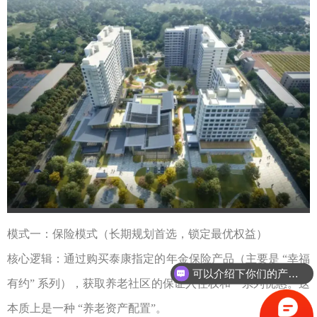
模式一：保险模式（长期规划首选，锁定最优权益）
核心逻辑：通过购买泰康指定的年金保险产品（主要是
“
幸福
可以介绍下你们的产品么？
有约
”
系列），获取养老社区的保证入住权和一系列优惠。这
本质上是一种
“
养老资产配置
”
。