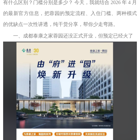
有什么区别？门槛分别是多少？
今天，我就结合
2026
年
4
月
的最新官方信息，把蓉园的预定流程、入住门槛、两种模式
的优缺点一次性讲透，纯干货分享，帮你少走弯路。
一、
成都泰康之家蓉园
还没正式开业，但预定已经火了