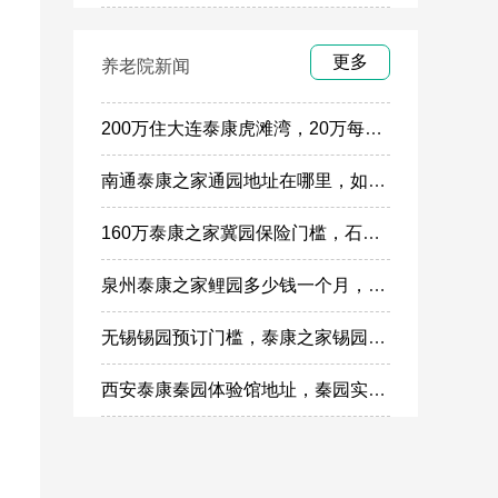
更多
养老院新闻
200万住大连泰康虎滩湾，20万每年锁定虎滩湾入住权政策
南通泰康之家通园地址在哪里，如何参观通园体验馆样板间
160万泰康之家冀园保险门槛，石家庄泰康冀园施工进度
泉州泰康之家鲤园多少钱一个月，鲤园体验馆地址在哪
无锡锡园预订门槛，泰康之家锡园押金入住多少钱
西安泰康秦园体验馆地址，秦园实体地址两边参观怎么预约