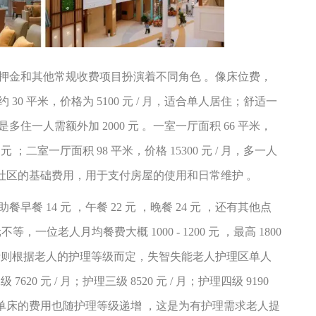
押金和其他常规收费项目扮演着不同角色
。像床位费，
约
30
平米，价格为
5100
元
/
月，适合单人居住；舒适一
要是多住一人需额外加
2000
元 。一室一厅面积
66
平米，
0
元 ；二室一厅面积
98
平米，价格
15300
元
/
月，多一人
社区的基础费用，用于支付房屋的使用和日常维护 。
助餐早餐
14
元 ，午餐
22
元 ，晚餐
24
元 ，还有其他点
元不等，一位老人月均餐费大概
1000 - 1200
元 ，最高
1800
费则根据老人的护理等级而定，失智失能老人护理区单人
二级
7620
元
/
月；护理三级
8520
元
/
月；护理四级
9190
间单床的费用也随护理等级递增 ，这是为有护理需求老人提