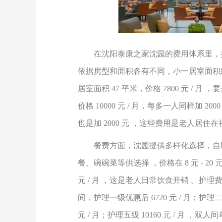
在沈阳泰康之家沈园的费用体系里，
依据房型和面积各有不同，小一居室面积
居室面积
47
平米，价格
7800
元
/
月 ，
价格
10000
元
/
月，每多一人同样加
200
也是加
2000
元 ，这些费用是老人居住在
餐费方面，沈园提供多样化选择，自
餐、碗碗菜等供选择 ，价格在
8
元
- 20
元
/
月 ，这是老人日常饮食开销 。护理
间，护理一级优惠后
6720
元
/
月；护理
元
/
月；护理五级
10160
元
/
月 ，双人