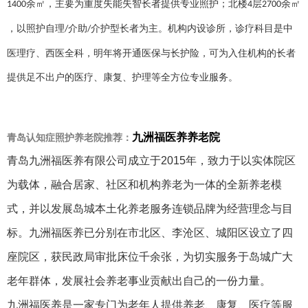
余㎡，主要为重度失能失智长者提供专业照护；北楼
层
余㎡
1400
4
2700
，以照护自理
介助
介护型长者为主。
机构内设诊所，诊疗科目是中
/
/
医理疗、西医全科，明年将开通医保与长护险，可为入住
机构的长者
提供足不出户的医疗、康复、护理等全方位专业服务。
九洲福医养养老院
青岛认知症照护养老院推荐：
青岛九洲福医养有限公司成立于2015年，致力于以实体院区
为载体，融合居家、社区和机构养老为一体的全新养老模
式，并以发展岛城本土化养老服务连锁品牌为经营理念与目
标。九洲福医养已分别在市北区、李沧区、城阳区设立了四
座院区，获民政局审批床位千余张，为切实服务于岛城广大
老年群体，发展社会养老事业贡献出自己的一份力量。
九洲福医养是一家专门为老年人提供养老、康复、医疗等服