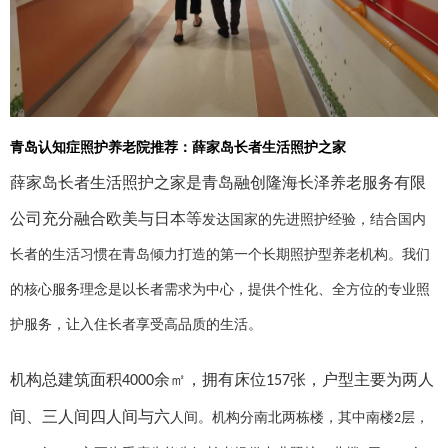
青岛认知症照护养老院推荐：薛家岛长者生活照护之家
薛家岛长者生活照护之家是青岛融创隆海长泽养老服务有限
公司充分融合欧美与日本等
发达国家的先进照护经验，结合国内
长者的生活习惯在青岛倾力打造的第一个长期照护型养
老机构。我们
的核心服务理念是以长者需求为中心，提供个性化、全方位的专业照
护服务，
让入住长者享受高品质的生活。
机构总建筑面积
余㎡，拥有床位
张，户型主要为两人
4000
157
间、三人间四人间与六
人间。机构分南北两栋楼，其中南楼
层，
2