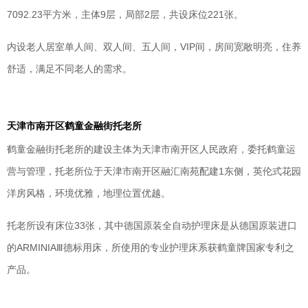
7092.23平方米，主体9层，局部2层，共设床位221张。
内设老人居室单人间、双人间、五人间，VIP间，房间宽敞明亮，住养
舒适，满足不同老人的需求。
天津市南开区鹤童金融街托老所
鹤童金融街托老所的建设主体为天津市南开区人民政府，委托鹤童运
营与管理，托老所位于天津市南开区融汇南苑配建1东侧，英伦式花园
洋房风格，环境优雅，地理位置优越。
托老所设有床位33张，其中德国原装全自动护理床是从德国原装进口
的ARMINIAⅢ德标用床，所使用的专业护理床系获鹤童牌国家专利之
产品。