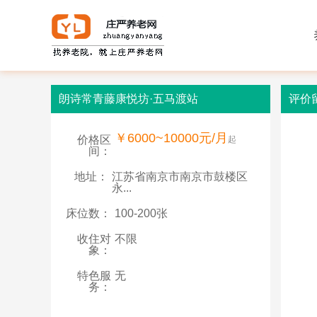
朗诗常青藤康悦坊·五马渡站
评价
￥6000~10000元/月
价格区
起
间：
地址：
江苏省南京市南京市鼓楼区
永...
床位数：
100-200张
收住对
不限
象：
特色服
无
务：