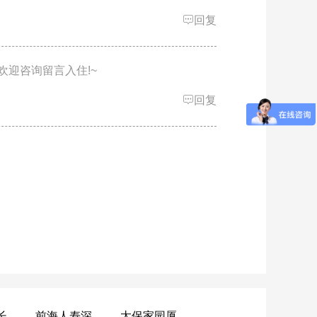
回复
迎咨询留言入住!~
回复
黄山昌仁长者颐养中心
前海人寿深圳幸福之家
太保家园厦门国际颐养社区